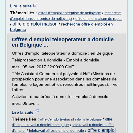
Lire la suite
Thèmes liés :
/
offres d'emploi entreprise de nettoyage
recherche
/
d'emploi dans entreprise de nettoyage
offre emploi maison de repos
offre d emploi maison
/
/
recherche offre d'emploi en
belgique
Offres d'emploi teleoperateur a domicile
en Belgique ...
Offres d'emploi teleoperateur a domicile : en Belgique
Téléprospection à domicile - Emploi à domicile
mer., 05 avr. 2017 22:00:00 GMT
Télé Assistant Commercial polyvalent H/F (Missions de
prospection pour une association dans les domaines de
l'emploi, le logement et les rencontres multilingues). - voir
l'offres
Activités rémunérées à domicile - Emploi à domicile
mer., 05 avr....
Lire la suite
Thèmes liés :
/
offre
offre d'emploi teletravail a domicile belgique
/
d'emploi travail a domicile belgique
teletravail a domicile offre
offre d'emploi
/
/
d'emploi
teletravail offres d emploi domicile