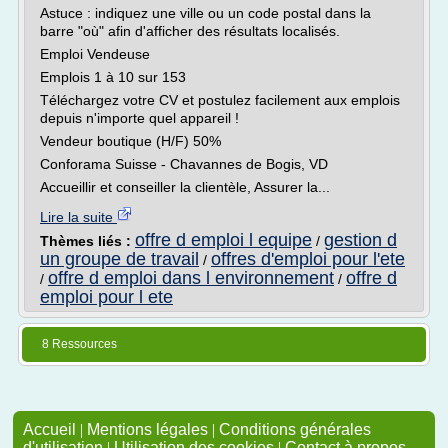
Astuce : indiquez une ville ou un code postal dans la
barre "où" afin d'afficher des résultats localisés.
Emploi Vendeuse
Emplois 1 à 10 sur 153
Téléchargez votre CV et postulez facilement aux emplois
depuis n'importe quel appareil !
Vendeur boutique (H/F) 50%
Conforama Suisse - Chavannes de Bogis, VD
Accueillir et conseiller la clientèle, Assurer la...
Lire la suite
offre d emploi l equipe
gestion d
Thèmes liés :
/
un groupe de travail
offres d'emploi pour l'ete
/
offre d emploi dans l environnement
offre d
/
/
emploi pour l ete
8 Ressources
Accueil
|
Mentions légales
|
Conditions générales
d'utilisation
|
Utilisation des cookies
|
Contact à propos