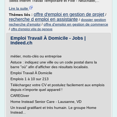
Swiss Interim Travail Temporaire et Fixe - Neuchâtel,...
Lire la suite
offre d'emploi en gestion de projet
Thèmes liés :
/
recherche d emploi en assistante
/
dossier gestion
recherche d'emploi
/
offre d'emploi en gestion de commerce
/
offre d'emploi ville de geneve
Emploi Travail À Domicile - Jobs |
Indeed.ch
métier, mots-clés ou entreprise
Astuce : indiquez une ville ou un code postal dans la
barre "où" afin d'afficher des résultats localisés.
Emploi Travail À Domicile
Emplois 1 à 10 sur 213
Téléchargez votre CV et postulez facilement aux emplois
depuis n'importe quel appareil !
CAREGiver
Home Instead Senior Care - Lausanne, VD
Un travail gratifiant et très humain. Le groupe Home
Instead...