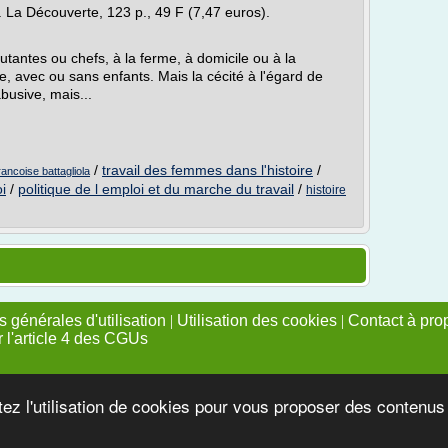
. La Découverte, 123 p., 49 F (7,47 euros).
utantes ou chefs, à la ferme, à domicile ou à la
ge, avec ou sans enfants. Mais la cécité à l'égard de
abusive, mais...
/
travail des femmes dans l'histoire
/
rancoise battagliola
i
/
politique de l emploi et du marche du travail
/
histoire
 générales d'utilisation
|
Utilisation des cookies
|
Contact à pro
r l'article 4 des CGUs
tez l'utilisation de cookies pour vous proposer des contenu