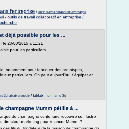
dans l'entreprise
/
outils travail collaboratif avantages
hui
/
outils de travail collaboratif en entreprise
/
 recherche
t déjà possible pour les ...
ur le 20/08/2015 à 11:21
sible pour les particuliers
trie, notamment pour fabriquer des prototypes,
e aux particuliers. On peut aujourd'hui s'équiper et
/
fablab imprimante 3d
te 3d fablab grenoble
 le champagne Mumm pétille à ...
marque de champagne centenaire recouvre son lustre
e du directeur marketing pour relancer Mumm ?
des fils du fondateur de la maison de champagne du