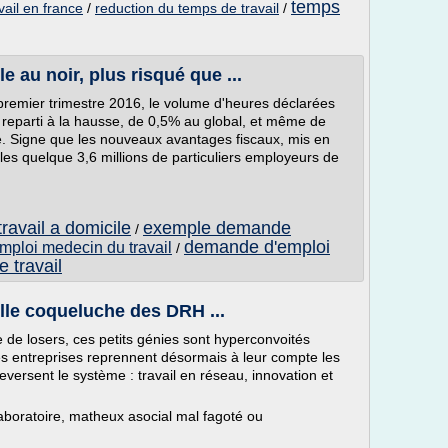
temps
vail en france
/
reduction du temps de travail
/
e au noir, plus risqué que ...
u premier trimestre 2016, le volume d'heures déclarées
n reparti à la hausse, de 0,5% au global, et même de
e. Signe que les nouveaux avantages fiscaux, mis en
les quelque 3,6 millions de particuliers employeurs de
ravail a domicile
exemple demande
/
demande d'emploi
ploi medecin du travail
/
 travail
elle coqueluche des DRH ...
e de losers, ces petits génies sont hyperconvoités
s entreprises reprennent désormais à leur compte les
leversent le système : travail en réseau, innovation et
laboratoire, matheux asocial mal fagoté ou