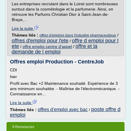
Les entreprises recrutant dans le Loiret sont nombreuses
surtout dans la cosmétologie et la parfumerie. Ainsi, on
retrouve les Parfums Christian Dior à Saint-Jean-de-
Braye,...
Lire la suite
Thèmes liés :
/
offres d'emplois dans l'industrie pharmaceutique
offres d'emploi pour l'ete
offre d emploi pour l
/
ete
offre et la
/
offre emploi centre d'appel
/
demande de l emploi
Offres emploi Production - CentreJob
CDI
hier
Profil avec Bac +2 Maintenance souhaité. Expérience de 3
ans minimum souhaitée. - Maîtrise de l'électromécanique. -
Connaissance en...
Lire la suite
poste offre d
offres d'emploi avec bac
Thèmes liés :
/
emploi
9 Ressources