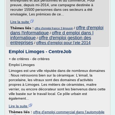
entreprises et aux personnes et du commerce, Pour
preuve, depuis mi-2014, une campagne destinée à
recruter 15500 personnes dans ces secteurs a été
envisagée, Les prémices de ce...
Lire la suite
offre d'emploi
Thèmes liés :
/
offre d'emploi france 3 limousin
dans l'informatique
offre d emploi dans l
/
informatique
offre d'emploi gestion des
/
entreprises
offres d'emploi pour l'ete 2014
/
Emploi Limoges - CentreJob
+ de critères - de critères
Emploi Limoges
Limoges est une ville réputée dans de nombreux domaines
: Nous retrouvons bien sur la céramique: L'émail, la
porcelaine, les vitraux sont des domaines d'activités
propres à Limoges. Les métiers de céramistes, maitre
verrier, ou encore décorateur sont les bienvenus dans cette
ville basée sur le travail local. Ce pôle urbain est
également...
Lire la suite
Thèmes liés :
offre d'emploi commercial dans l'automobile