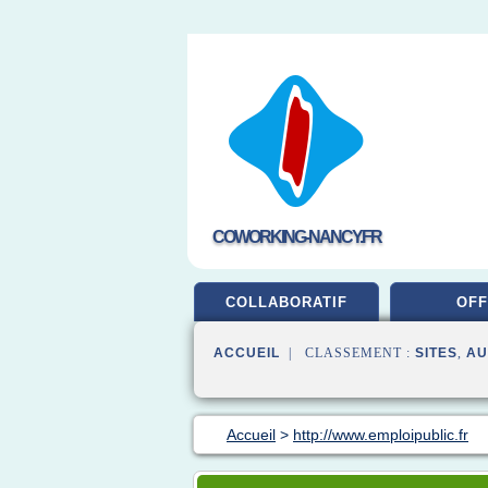
COWORKING-NANCY.FR
COLLABORATIF
OFF
ACCUEIL
| CLASSEMENT :
SITES
,
AU
Accueil
>
http://www.emploipublic.fr