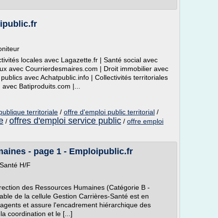
ipublic.fr
niteur
ctivités locales avec Lagazette.fr | Santé social avec
ux avec Courrierdesmaires.com | Droit immobilier avec
lics avec Achatpublic.info | Collectivités territoriales
n avec Batiproduits.com |...
ublique territoriale
/
offre d'emploi public territorial
/
e
offres d'emploi service public
/
/
offre emploi
ines - page 1 - Emploipublic.fr
-Santé H/F
Direction des Ressources Humaines (Catégorie B -
le de la cellule Gestion Carrières-Santé est en
d'agents et assure l'encadrement hiérarchique des
a coordination et le [...]