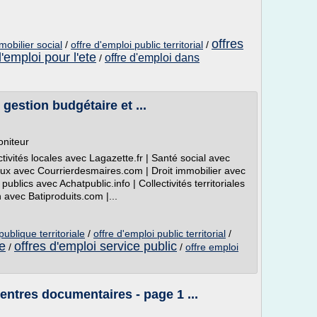
offres
mobilier social
/
offre d'emploi public territorial
/
d'emploi pour l'ete
offre d'emploi dans
/
gestion budgétaire et ...
niteur
ctivités locales avec Lagazette.fr | Santé social avec
ux avec Courrierdesmaires.com | Droit immobilier avec
lics avec Achatpublic.info | Collectivités territoriales
n avec Batiproduits.com |...
publique territoriale
/
offre d'emploi public territorial
/
ue
offres d'emploi service public
/
/
offre emploi
entres documentaires - page 1 ...