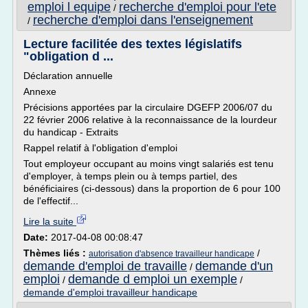
emploi l equipe
recherche d'emploi pour l'ete
/
recherche d'emploi dans l'enseignement
/
Lecture facilitée des textes législatifs
"obligation d ...
Déclaration annuelle
Annexe
Précisions apportées par la circulaire DGEFP 2006/07 du
22 février 2006 relative à la reconnaissance de la lourdeur
du handicap - Extraits
Rappel relatif à l'obligation d'emploi
Tout employeur occupant au moins vingt salariés est tenu
d'employer, à temps plein ou à temps partiel, des
bénéficiaires (ci-dessous) dans la proportion de 6 pour 100
de l'effectif...
Lire la suite
Date:
2017-04-08 00:08:47
Thèmes liés :
/
autorisation d'absence travailleur handicape
demande d'emploi de travaille
demande d'un
/
emploi
demande d emploi un exemple
/
/
demande d'emploi travailleur handicape