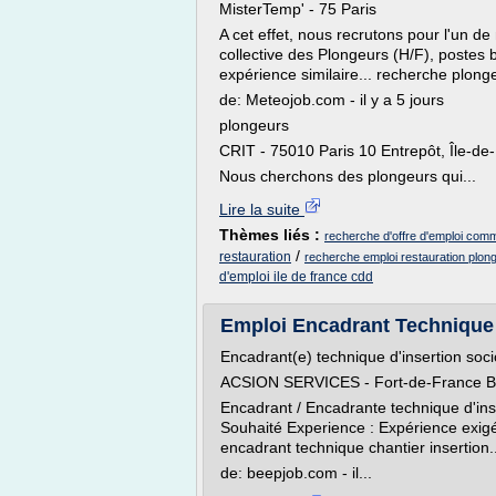
MisterTemp' - 75 Paris
A cet effet, nous recrutons pour l'un de 
collective des Plongeurs (H/F), postes b
expérience similaire... recherche plonge
de: Meteojob.com - il y a 5 jours
plongeurs
CRIT - 75010 Paris 10 Entrepôt, Île-de
Nous cherchons des plongeurs qui...
Lire la suite
Thèmes liés :
recherche d'offre d'emploi com
/
restauration
recherche emploi restauration plon
d'emploi ile de france cdd
Emploi Encadrant Technique 
Encadrant(e) technique d'insertion soc
ACSION SERVICES - Fort-de-France 
Encadrant / Encadrante technique d'inse
Souhaité Experience : Expérience exig
encadrant technique chantier insertion
de: beepjob.com - il...