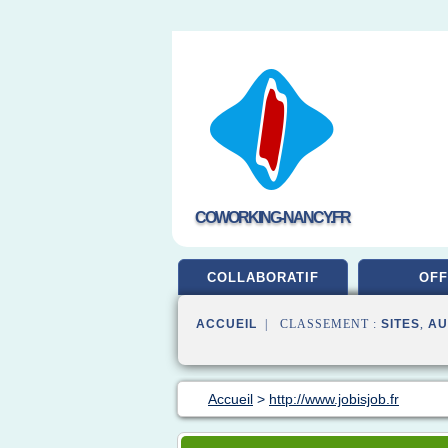
COWORKING-NANCY.FR
COLLABORATIF
OFF
ACCUEIL
| CLASSEMENT :
SITES
,
AU
Accueil
>
http://www.jobisjob.fr