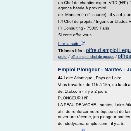
un Chef de chantier expert VRD (H/F).
agence basée à proximité...
de: Monster.fr (+1 source) - il y a 4 jour
h/f Chef de projets / Ingénieur Etud
IR Consulting - 75009 Paris
Si cette offre vous...
Lire la suite
offre d emploi l equ
Thèmes liés :
offres
/
/
projet
offre emploi chef de groupe
Emploi Plongeur - Nantes - 
44 Loire Atlantique , Pays de Loire
Vous travaillez de 11h à 15h, du lundi 
de: 1taf.com - il y a 2 jours
PLONGEUR H/F
LA PEAU DE VACHE - nantes, Loire-Atla
afin de renforcer notre équipe et de fai
ouverture récente, job plongeur nantes.
de: studyrama-emploi.com - il y a 5...