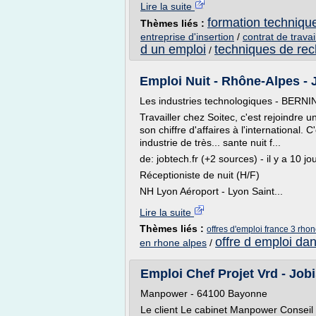
Lire la suite
formation techniqu
Thèmes liés :
entreprise d'insertion
/
contrat de travai
d un emploi
techniques de rec
/
Emploi Nuit - Rhône-Alpes -
Les industries technologiques - BERNIN 
Travailler chez Soitec, c'est rejoindre
son chiffre d'affaires à l'international. 
industrie de très... sante nuit f...
de: jobtech.fr (+2 sources) - il y a 10 jo
Réceptioniste de nuit (H/F)
NH Lyon Aéroport - Lyon Saint...
Lire la suite
Thèmes liés :
offres d'emploi france 3 rho
offre d emploi da
en rhone alpes
/
Emploi Chef Projet Vrd - Job
Manpower - 64100 Bayonne
Le client Le cabinet Manpower Consei