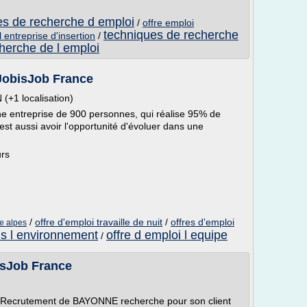
es de recherche d emploi
/
offre emploi
techniques de recherche
l entreprise d'insertion
/
herche de l emploi
 JobisJob France
(+1 localisation)
 une entreprise de 900 personnes, qui réalise 95% de
C'est aussi avoir l'opportunité d'évoluer dans une
urs
/
offre d'emploi travaille de nuit
/
offres d'emploi
ne alpes
ns l environnement
offre d emploi l equipe
/
isJob France
l Recrutement de BAYONNE recherche pour son client