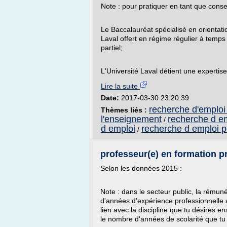
Note : pour pratiquer en tant que conseil
Le Baccalauréat spécialisé en orientati
Laval offert en régime régulier à temp
partiel;
L'Université Laval détient une expertis
Lire la suite
Date:
2017-03-30 23:20:39
recherche d'emploi 
Thèmes liés :
l'enseignement
recherche d e
/
d emploi
recherche d emploi po
/
professeur(e) en formation p
Selon les données 2015 :
Note : dans le secteur public, la rémun
d'années d'expérience professionnelle 
lien avec la discipline que tu désires 
le nombre d'années de scolarité que tu d