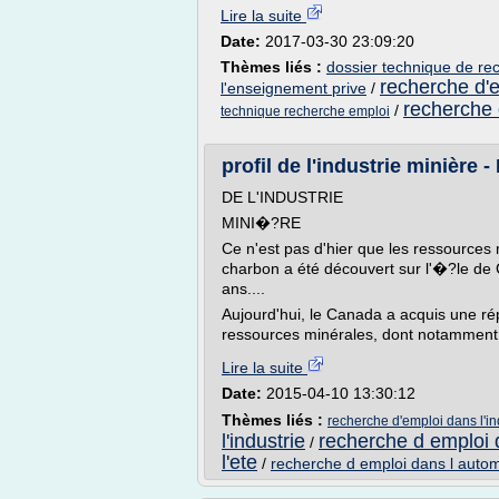
Lire la suite
Date:
2017-03-30 23:09:20
Thèmes liés :
dossier technique de re
recherche d'
l'enseignement prive
/
recherche 
/
technique recherche emploi
profil de l'industrie minière 
DE L'INDUSTRIE
MINI�?RE
Ce n'est pas d'hier que les ressources 
charbon a été découvert sur l'�?le de
ans....
Aujourd'hui, le Canada a acquis une rép
ressources minérales, dont notamment le 
Lire la suite
Date:
2015-04-10 13:30:12
Thèmes liés :
recherche d'emploi dans l'i
l'industrie
recherche d emploi d
/
l'ete
/
recherche d emploi dans l autom