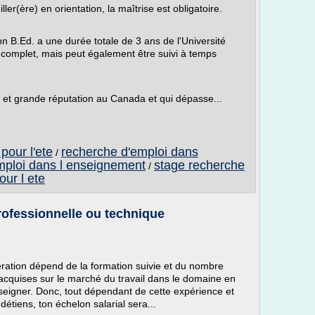
ler(ère) en orientation, la maîtrise est obligatoire.
on B.Ed. a une durée totale de 3 ans de l'Université
s complet, mais peut également être suivi à temps
e et grande réputation au Canada et qui dépasse...
pour l'ete
recherche d'emploi dans
/
mploi dans l enseignement
stage recherche
/
ur l ete
rofessionnelle ou technique
ération dépend de la formation suivie et du nombre
acquises sur le marché du travail dans le domaine en
enseigner. Donc, tout dépendant de cette expérience et
étiens, ton échelon salarial sera...