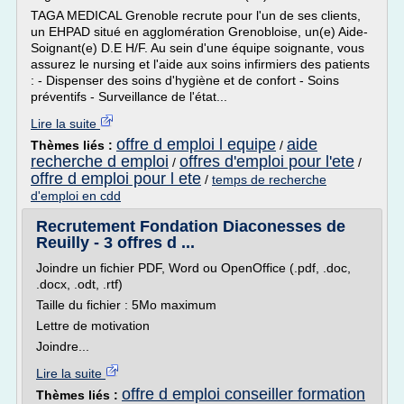
TAGA MEDICAL Grenoble recrute pour l'un de ses clients,
un EHPAD situé en agglomération Grenobloise, un(e) Aide-
Soignant(e) D.E H/F. Au sein d'une équipe soignante, vous
assurez le nursing et l'aide aux soins infirmiers des patients
: - Dispenser des soins d'hygiène et de confort - Soins
préventifs - Surveillance de l'état...
Lire la suite
offre d emploi l equipe
aide
Thèmes liés :
/
recherche d emploi
offres d'emploi pour l'ete
/
/
offre d emploi pour l ete
/
temps de recherche
d'emploi en cdd
Recrutement Fondation Diaconesses de
Reuilly - 3 offres d ...
Joindre un fichier PDF, Word ou OpenOffice (.pdf, .doc,
.docx, .odt, .rtf)
Taille du fichier : 5Mo maximum
Lettre de motivation
Joindre...
Lire la suite
offre d emploi conseiller formation
Thèmes liés :