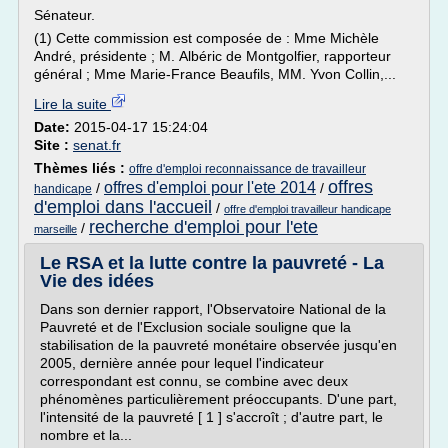
Sénateur.
(1) Cette commission est composée de : Mme Michèle
André, présidente ; M. Albéric de Montgolfier, rapporteur
général ; Mme Marie-France Beaufils, MM. Yvon Collin,...
Lire la suite
Date:
2015-04-17 15:24:04
Site :
senat.fr
Thèmes liés :
offre d'emploi reconnaissance de travailleur
offres
offres d'emploi pour l'ete 2014
/
/
handicape
d'emploi dans l'accueil
/
offre d'emploi travailleur handicape
recherche d'emploi pour l'ete
/
marseille
Le RSA et la lutte contre la pauvreté - La
Vie des idées
Dans son dernier rapport, l'Observatoire National de la
Pauvreté et de l'Exclusion sociale souligne que la
stabilisation de la pauvreté monétaire observée jusqu'en
2005, dernière année pour lequel l'indicateur
correspondant est connu, se combine avec deux
phénomènes particulièrement préoccupants. D'une part,
l'intensité de la pauvreté [ 1 ] s'accroît ; d'autre part, le
nombre et la...