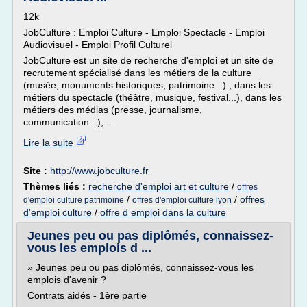
12k
JobCulture : Emploi Culture - Emploi Spectacle - Emploi
Audiovisuel - Emploi Profil Culturel
JobCulture est un site de recherche d'emploi et un site de
recrutement spécialisé dans les métiers de la culture
(musée, monuments historiques, patrimoine...) , dans les
métiers du spectacle (théâtre, musique, festival...), dans les
métiers des médias (presse, journalisme,
communication...),...
Lire la suite
Site :
http://www.jobculture.fr
Thèmes liés :
recherche d'emploi art et culture
/
offres
/
/
offres
d'emploi culture patrimoine
offres d'emploi culture lyon
d'emploi culture
/
offre d emploi dans la culture
Jeunes peu ou pas diplômés, connaissez-
vous les emplois d ...
» Jeunes peu ou pas diplômés, connaissez-vous les
emplois d'avenir ?
Contrats aidés - 1ère partie