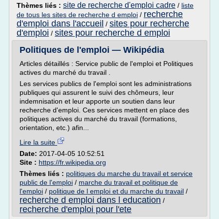
site de recherche d'emploi cadre
Thèmes liés :
/
liste
recherche
de tous les sites de recherche d emploi
/
d'emploi dans l'accueil
sites pour recherche
/
d'emploi
sites pour recherche d emploi
/
Politiques de l'emploi — Wikipédia
Articles détaillés : Service public de l'emploi et Politiques
actives du marché du travail .
Les services publics de l'emploi sont les administrations
publiques qui assurent le suivi des chômeurs, leur
indemnisation et leur apporte un soutien dans leur
recherche d'emploi. Ces services mettent en place des
politiques actives du marché du travail (formations,
orientation, etc.) afin...
Lire la suite
Date:
2017-04-05 10:52:51
Site :
https://fr.wikipedia.org
Thèmes liés :
politiques du marche du travail et service
public de l'emploi
/
marche du travail et politique de
l'emploi
/
politique de l emploi et du marche du travail
/
recherche d emploi dans l education
/
recherche d'emploi pour l'ete