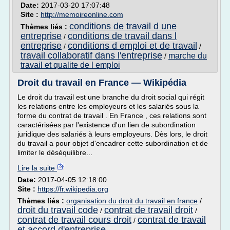
Date:
2017-03-20 17:07:48
Site :
http://memoireonline.com
conditions de travail d une
Thèmes liés :
entreprise
conditions de travail dans l
/
entreprise
conditions d emploi et de travail
/
/
travail collaboratif dans l'entreprise
marche du
/
travail et qualite de l emploi
Droit du travail en France — Wikipédia
Le droit du travail est une branche du droit social qui régit
les relations entre les employeurs et les salariés sous la
forme du contrat de travail . En France , ces relations sont
caractérisées par l'existence d'un lien de subordination
juridique des salariés à leurs employeurs. Dès lors, le droit
du travail a pour objet d'encadrer cette subordination et de
limiter le déséquilibre...
Lire la suite
Date:
2017-04-05 12:18:00
Site :
https://fr.wikipedia.org
Thèmes liés :
organisation du droit du travail en france
/
droit du travail code
contrat de travail droit
/
/
contrat de travail cours droit
contrat de travail
/
et accord d'entreprise