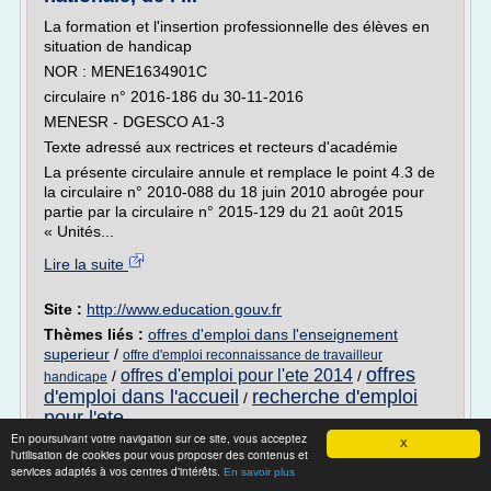
La formation et l'insertion professionnelle des élèves en
situation de handicap
NOR : MENE1634901C
circulaire n° 2016-186 du 30-11-2016
MENESR - DGESCO A1-3
Texte adressé aux rectrices et recteurs d'académie
La présente circulaire annule et remplace le point 4.3 de
la circulaire n° 2010-088 du 18 juin 2010 abrogée pour
partie par la circulaire n° 2015-129 du 21 août 2015
« Unités...
Lire la suite
Site :
http://www.education.gouv.fr
Thèmes liés :
offres d'emploi dans l'enseignement
superieur
/
offre d'emploi reconnaissance de travailleur
offres
offres d'emploi pour l'ete 2014
/
/
handicape
d'emploi dans l'accueil
recherche d'emploi
/
pour l'ete
En poursuivant votre navigation sur ce site, vous acceptez
X
Contrat de travail à durée déterminée en
l'utilisation de cookies pour vous proposer des contenus et
services adaptés à vos centres d'intérêts.
France — Wikipédia
En savoir plus