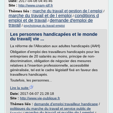
Date:
2017-04-08 04:45:46
Site :
http://www.cnam-idf.fr
marche du travail et gestion de l emploi
Thèmes liés :
/
marche du travail et de l emploi
conditions d
/
emploi et de travail
demande d'emploi de
/
travail
/
psychologue du travail emploi
Les personnes handicapées et le monde
du travail| vie ...
La réforme de l'Allocation aux adultes handicapés (AAH)
Obligation d'emploi des travailleurs handicapés pour les
entreprises de 20 salariés au moins, principe de non-
discrimination, obligation de négocier des mesures
relatives à l'insertion professionnelle, accessibilité
généralisée, tel est le cadre législatif fixé en faveur des
travailleurs handicapés.
Toutefois, les personnes...
Lire la suite
Date:
2017-04-07 21:28:18
Site :
http://www.vie-publique.fr
Thèmes liés :
demande d'emploi travailleur handicape
/
politiques du marche du travail et service public de
marche du travail et qualite de l emploi