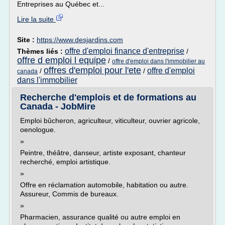
Entreprises au Québec et...
Lire la suite
Site :
https://www.desjardins.com
offre d'emploi finance d'entreprise
Thèmes liés :
/
offre d emploi l equipe
/
offre d'emploi dans l'immobilier au
offres d'emploi pour l'ete
offre d'emploi
/
/
canada
dans l'immobilier
Recherche d'emplois et de formations au
Canada - JobMire
Emploi bûcheron, agriculteur, viticulteur, ouvrier agricole,
oenologue.
»
Peintre, théâtre, danseur, artiste exposant, chanteur
recherché, emploi artistique.
»
Offre en réclamation automobile, habitation ou autre.
Assureur, Commis de bureaux.
»
Pharmacien, assurance qualité ou autre emploi en