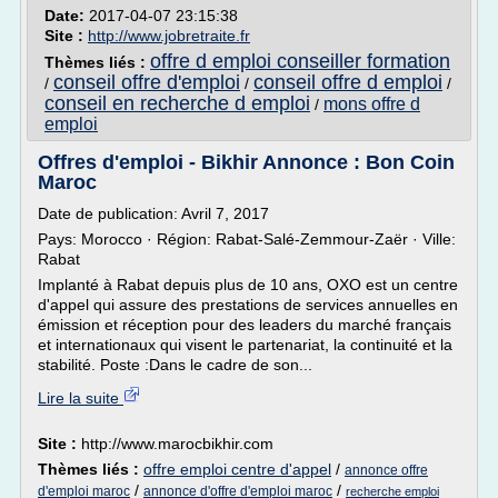
Date:
2017-04-07 23:15:38
Site :
http://www.jobretraite.fr
offre d emploi conseiller formation
Thèmes liés :
conseil offre d'emploi
conseil offre d emploi
/
/
/
conseil en recherche d emploi
mons offre d
/
emploi
Offres d'emploi - Bikhir Annonce : Bon Coin
Maroc
Date de publication: Avril 7, 2017
Pays: Morocco · Région: Rabat-Salé-Zemmour-Zaër · Ville:
Rabat
Implanté à Rabat depuis plus de 10 ans, OXO est un centre
d'appel qui assure des prestations de services annuelles en
émission et réception pour des leaders du marché français
et internationaux qui visent le partenariat, la continuité et la
stabilité. Poste :Dans le cadre de son...
Lire la suite
Site :
http://www.marocbikhir.com
Thèmes liés :
offre emploi centre d'appel
/
annonce offre
/
/
d'emploi maroc
annonce d'offre d'emploi maroc
recherche emploi