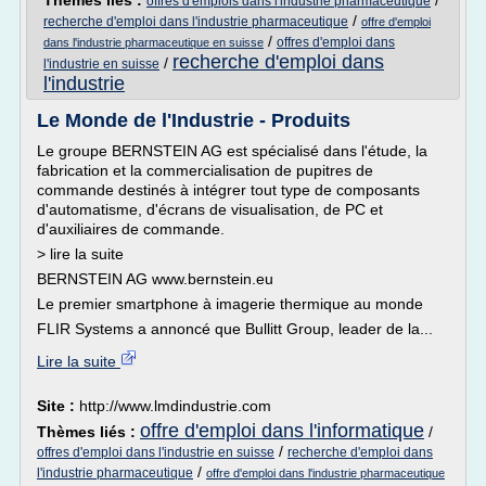
Thèmes liés :
/
offres d'emplois dans l'industrie pharmaceutique
/
recherche d'emploi dans l'industrie pharmaceutique
offre d'emploi
/
offres d'emploi dans
dans l'industrie pharmaceutique en suisse
recherche d'emploi dans
/
l'industrie en suisse
l'industrie
Le Monde de l'Industrie - Produits
Le groupe BERNSTEIN AG est spécialisé dans l'étude, la
fabrication et la commercialisation de pupitres de
commande destinés à intégrer tout type de composants
d'automatisme, d'écrans de visualisation, de PC et
d'auxiliaires de commande.
> lire la suite
BERNSTEIN AG www.bernstein.eu
Le premier smartphone à imagerie thermique au monde
FLIR Systems a annoncé que Bullitt Group, leader de la...
Lire la suite
Site :
http://www.lmdindustrie.com
offre d'emploi dans l'informatique
Thèmes liés :
/
/
offres d'emploi dans l'industrie en suisse
recherche d'emploi dans
/
l'industrie pharmaceutique
offre d'emploi dans l'industrie pharmaceutique