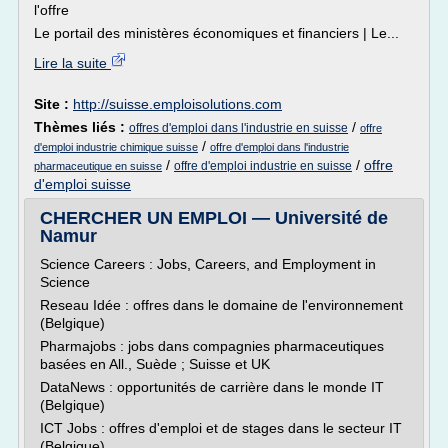
l'offre
Le portail des ministères économiques et financiers | Le...
Lire la suite
Site :
http://suisse.emploisolutions.com
Thèmes liés :
/
offres d'emploi dans l'industrie en suisse
offre
/
d'emploi industrie chimique suisse
offre d'emploi dans l'industrie
/
/
offre
offre d'emploi industrie en suisse
pharmaceutique en suisse
d'emploi suisse
CHERCHER UN EMPLOI — Université de
Namur
Science Careers : Jobs, Careers, and Employment in
Science
Reseau Idée : offres dans le domaine de l'environnement
(Belgique)
Pharmajobs : jobs dans compagnies pharmaceutiques
basées en All., Suède ; Suisse et UK
DataNews : opportunités de carrière dans le monde IT
(Belgique)
ICT Jobs : offres d'emploi et de stages dans le secteur IT
(Belgique)