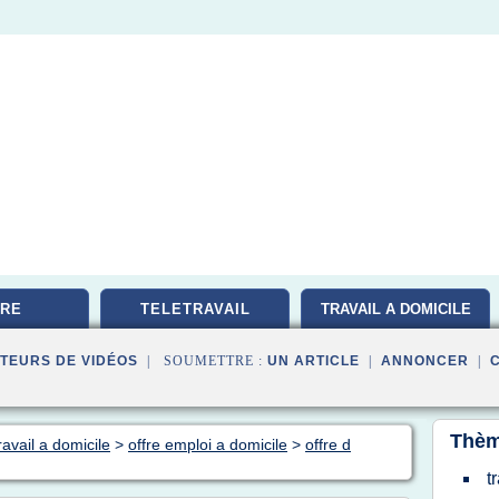
RE
TELETRAVAIL
TRAVAIL A DOMICILE
TEURS DE VIDÉOS
| SOUMETTRE :
UN ARTICLE
|
ANNONCER
|
Thèm
ravail a domicile
>
offre emploi a domicile
>
offre d
t