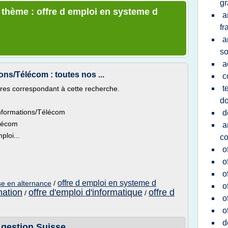
gr
e thème : offre d emploi en systeme d
a
fr
a
so
a
ns/Télécom : toutes nos ...
c
t
ffres correspondant à cette recherche.
do
informations/Télécom
d
élécom
a
loi...
c
o
o
o
offre d emploi en systeme d
ise en alternance
/
o
mation
offre d'emploi d'informatique
offre d
/
/
o
o
d
 gestion Suisse