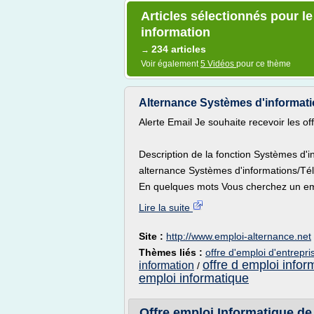
Articles sélectionnés pour l
information
234 articles
→
Voir également
5 Vidéos
pour ce thème
Alternance Systèmes d'informatio
Alerte Email Je souhaite recevoir les o
Description de la fonction Systèmes d'
alternance Systèmes d'informations/T
En quelques mots Vous cherchez un emp
Lire la suite
Site :
http://www.emploi-alternance.net
Thèmes liés :
offre d'emploi d'entrepr
offre d emploi infor
information
/
emploi informatique
Offre emploi Informatique de