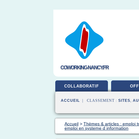
COWORKING-NANCY.FR
COLLABORATIF
OFF
ACCUEIL
| CLASSEMENT :
SITES
,
AU
Accueil
>
Thèmes & articles : emploi t
emploi en systeme d information