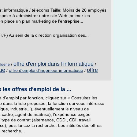
: informatique / télécoms Taille: Moins de 20 employés
ppeler à administrer notre site Web ,animer les
n place un plan marketing de l'entreprise...
F) Au sein de la direction organisation des...
offre d'emploi dans l'informatique
/
/
algerie
que
offre
/
offre d'emploi d'ingenieur informatique
/
les offres d'emploi de la ...
 d'emploi par fonction, cliquez sur « Consultez les
le dans la liste proposée, la fonction qui vous intéresse
tique, industrie...), éventuellement le niveau de
, cadre, agent de maîtrise), l'expérience exigée
 type de contrat (alternance, CDD , CDI, travail
e), puis lancez la recherche. Les intitulés des offres
 recherche...