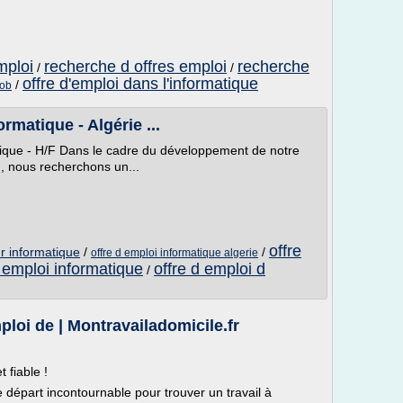
mploi
recherche d offres emploi
recherche
/
/
offre d'emploi dans l'informatique
/
job
rmatique - Algérie ...
tique - H/F Dans le cadre du développement de notre
., nous recherchons un...
offre
ur informatique
/
/
offre d emploi informatique algerie
d emploi informatique
offre d emploi d
/
ploi de | Montravailadomicile.fr
 fiable !
e départ incontournable pour trouver un travail à