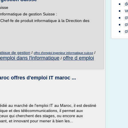
d
uisse
v
Informatique de gestion Suisse :
o
 Chef-fe de produit informatique à la Direction des
o
o
atique de gestion
/
/
offre d'emploi ingenieur informatique suisse
'emploi dans l'informatique
offre d emploi
/
oc offres d'emploi IT maroc ...
édié au marché de l'emploi IT au Maroc, il est destiné
tique et des télécommunications, il permet aux
à ceux qui cherchent des stages, ou encore aux
ant, et innovant pour mener à bien les...