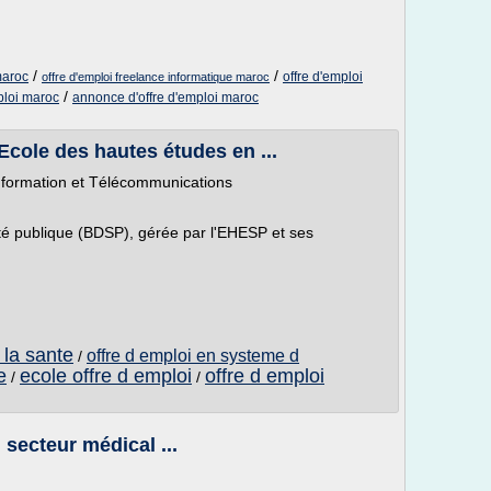
/
/
maroc
offre d'emploi
offre d'emploi freelance informatique maroc
/
ploi maroc
annonce d'offre d'emploi maroc
 Ecole des hautes études en ...
nformation et Télécommunications
é publique (BDSP), gérée par l'EHESP et ses
 la sante
offre d emploi en systeme d
/
e
ecole offre d emploi
offre d emploi
/
/
 secteur médical ...