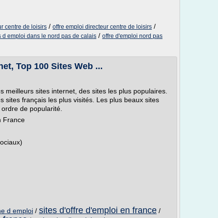
/
/
 centre de loisirs
offre emploi directeur centre de loisirs
/
s d emploi dans le nord pas de calais
offre d'emploi nord pas
rnet, Top 100 Sites Web ...
 meilleurs sites internet, des sites les plus populaires.
sites français les plus visités. Les plus beaux sites
r ordre de popularité.
en France
sociaux)
sites d'offre d'emploi en france
he d emploi
/
/