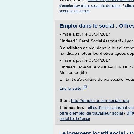
offres d'emploi assistant soci
/
d'emploi travailleur social ile de france
offre
social ile de france
Emploi dans le social : Offres
- mise à jour le 05/04/2017
[ Indeed ] Carré Social Associatif - Lyo
3 auxiliaires de vie, dans le but d'inte
handicap moteur lourd et/ou âgées dépe
- mise à jour le 05/04/2017
[ Indeed ] ASAME ASSOCIATION DE 
Mulhouse (68)
En tant qu'auxiliaire de vie sociale, vous
Lire la suite
Site :
http://emploi.action-sociale.org
Thèmes liés :
offres d'emploi assistant soci
off
offre d'emploi de travailleur social
/
social ile de france
Le logement locatif social - 