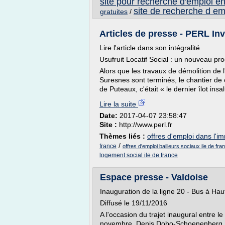
site pour recherche d'emploi en
site de recherche d em
gratuites
/
Articles de presse - PERL Inv
Lire l'article dans son intégralité
Usufruit Locatif Social : un nouveau 
Alors que les travaux de démolition de l
Suresnes sont terminés, le chantier de
de Puteaux, c'était « le dernier îlot insal
Lire la suite
Date:
2017-04-07 23:58:47
Site :
http://www.perl.fr
Thèmes liés :
offres d'emploi dans l'im
/
france
offres d'emploi bailleurs sociaux ile de fra
logement social ile de france
Espace presse - Valdoise
Inauguration de la ligne 20 - Bus à Haut
Diffusé le 19/11/2016
A l'occasion du trajet inaugural entre l
novembre, Denis Dobo-Schoenenberg, S