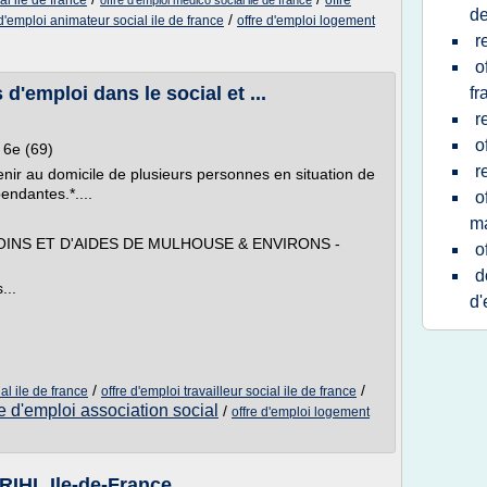
al ile de france
offre
offre d'emploi medico social ile de france
de
/
 d'emploi animateur social ile de france
offre d'emploi logement
r
o
 d'emploi dans le social et ...
fr
r
o
n 6e (69)
r
rvenir au domicile de plusieurs personnes en situation de
ndantes.*....
o
m
SOINS ET D'AIDES DE MULHOUSE & ENVIRONS -
o
d
...
d'
/
/
al ile de france
offre d'emploi travailleur social ile de france
re d'emploi association social
/
offre d'emploi logement
DRIHL Ile-de-France