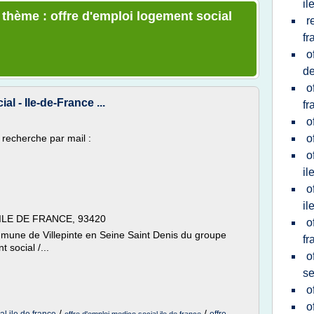
il
 thème : offre d'emploi logement social
r
fr
o
de
o
l - Ile-de-France ...
fr
o
 recherche par mail :
o
o
il
o
il
 ILE DE FRANCE, 93420
o
ommune de Villepinte en Seine Saint Denis du groupe
fr
 social /...
o
se
o
o
/
/