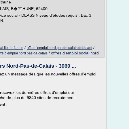
Béthune
ALAIS, B�?THUNE, 62400
rvice social - DEASS Niveau d'études requis : Bac 3
R...
/
/
al ile de france
offre d'emploi nord pas de calais debutant
/
offres d'emploi social nord
fre d'emploi nord pas de calais
rs Nord-Pas-de-Calais - 3960 ...
evez un message dès que les nouvelles offres d'emploi
 recevez les dernières offres d'emploi qui
che de plus de 9840 sites de recrutement
ent