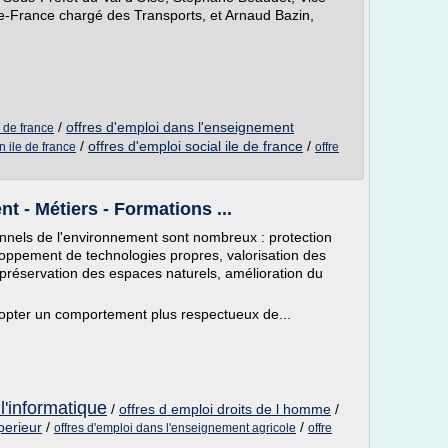
de-France chargé des Transports, et Arnaud Bazin,
/
offres d'emploi dans l'enseignement
e de france
/
offres d'emploi social ile de france
/
n ile de france
offre
t - Métiers - Formations ...
nnels de l'environnement sont nombreux : protection
loppement de technologies propres, valorisation des
préservation des espaces naturels, amélioration du
adopter un comportement plus respectueux de...
l'informatique
/
offres d emploi droits de l homme
/
perieur
/
/
offres d'emploi dans l'enseignement agricole
offre