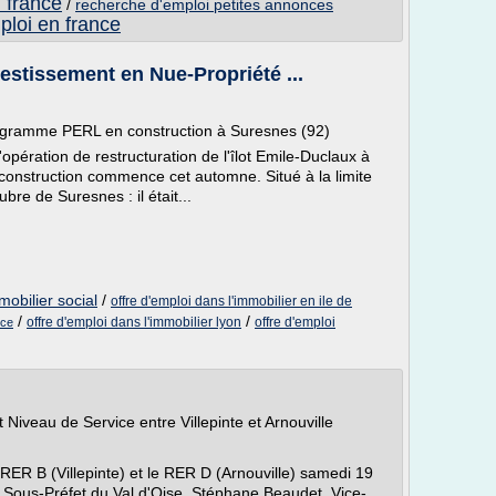
 france
/
recherche d'emploi petites annonces
ploi en france
estissement en Nue-Propriété ...
programme PERL en construction à Suresnes (92)
'opération de restructuration de l'îlot Emile-Duclaux à
 construction commence cet automne. Situé à la limite
ubre de Suresnes : il était...
mobilier social
/
offre d'emploi dans l'immobilier en ile de
/
/
offre d'emploi dans l'immobilier lyon
offre d'emploi
nce
 Niveau de Service entre Villepinte et Arnouville
e RER B (Villepinte) et le RER D (Arnouville) samedi 19
ous-Préfet du Val d'Oise, Stéphane Beaudet, Vice-