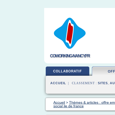
COWORKING-NANCY.FR
COLLABORATIF
OF
ACCUEIL
| CLASSEMENT :
SITES
,
AU
Accueil
>
Thèmes & articles : offre em
social ile de france