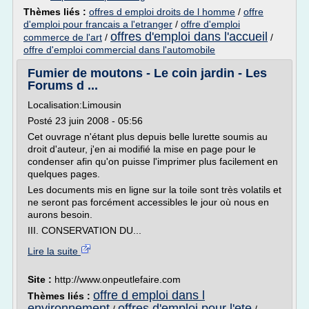
Thèmes liés :
offres d emploi droits de l homme
/
offre
d'emploi pour francais a l'etranger
/
offre d'emploi
offres d'emploi dans l'accueil
commerce de l'art
/
/
offre d'emploi commercial dans l'automobile
Fumier de moutons - Le coin jardin - Les
Forums d ...
Localisation:Limousin
Posté 23 juin 2008 - 05:56
Cet ouvrage n'étant plus depuis belle lurette soumis au
droit d'auteur, j'en ai modifié la mise en page pour le
condenser afin qu'on puisse l'imprimer plus facilement en
quelques pages.
Les documents mis en ligne sur la toile sont très volatils et
ne seront pas forcément accessibles le jour où nous en
aurons besoin.
III. CONSERVATION DU...
Lire la suite
Site :
http://www.onpeutlefaire.com
offre d emploi dans l
Thèmes liés :
environnement
offres d'emploi pour l'ete