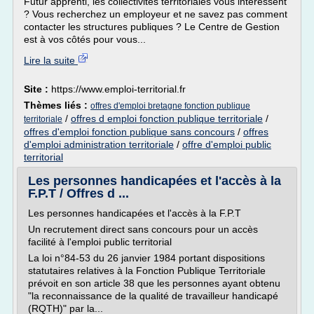
Futur apprenti, les collectivités territoriales vous intéressent
? Vous recherchez un employeur et ne savez pas comment
contacter les structures publiques ? Le Centre de Gestion
est à vos côtés pour vous...
Lire la suite
Site :
https://www.emploi-territorial.fr
Thèmes liés :
offres d'emploi bretagne fonction publique
/
offres d emploi fonction publique territoriale
/
territoriale
offres d'emploi fonction publique sans concours
/
offres
d'emploi administration territoriale
/
offre d'emploi public
territorial
Les personnes handicapées et l'accès à la
F.P.T / Offres d ...
Les personnes handicapées et l'accès à la F.P.T
Un recrutement direct sans concours pour un accès
facilité à l'emploi public territorial
La loi n°84-53 du 26 janvier 1984 portant dispositions
statutaires relatives à la Fonction Publique Territoriale
prévoit en son article 38 que les personnes ayant obtenu
"la reconnaissance de la qualité de travailleur handicapé
(RQTH)" par la...