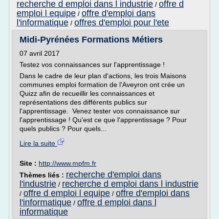
recherche d emploi dans l industrie
offre d
/
emploi l equipe
offre d'emploi dans
/
l'informatique
offres d'emploi pour l'ete
/
Midi-Pyrénées Formations Métiers
07 avril 2017
Testez vos connaissances sur l'apprentissage !
Dans le cadre de leur plan d'actions, les trois Maisons
communes emploi formation de l'Aveyron ont crée un
Quizz afin de recueillir les connaissances et
représentations des différents publics sur
l'apprentissage. Venez tester vos connaissance sur
l'apprentissage ! Qu'est ce que l'apprentissage ? Pour
quels publics ? Pour quels...
Lire la suite
Site :
http://www.mpfm.fr
recherche d'emploi dans
Thèmes liés :
l'industrie
recherche d emploi dans l industrie
/
offre d emploi l equipe
offre d'emploi dans
/
/
l'informatique
offre d emploi dans l
/
informatique