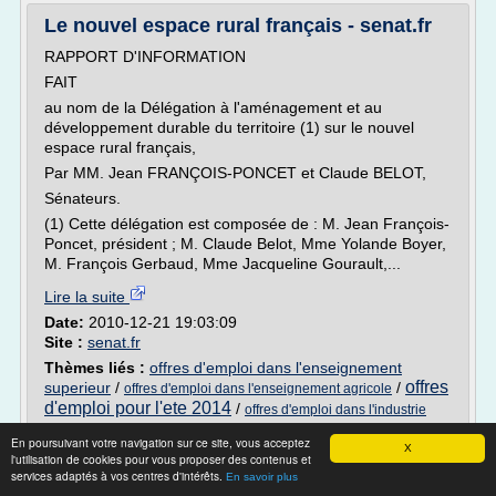
Le nouvel espace rural français - senat.fr
RAPPORT D'INFORMATION
FAIT
au nom de la Délégation à l'aménagement et au
développement durable du territoire (1) sur le nouvel
espace rural français,
Par MM. Jean FRANÇOIS-PONCET et Claude BELOT,
Sénateurs.
(1) Cette délégation est composée de : M. Jean François-
Poncet, président ; M. Claude Belot, Mme Yolande Boyer,
M. François Gerbaud, Mme Jacqueline Gourault,...
Lire la suite
Date:
2010-12-21 19:03:09
Site :
senat.fr
Thèmes liés :
offres d'emploi dans l'enseignement
offres
superieur
/
/
offres d'emploi dans l'enseignement agricole
d'emploi pour l'ete 2014
/
offres d'emploi dans l'industrie
/
graphique
offre d'emploi secretaire dans l'automobile
En poursuivant votre navigation sur ce site, vous acceptez
X
l'utilisation de cookies pour vous proposer des contenus et
Entreprise Citoyenne - Responsabilité
services adaptés à vos centres d'intérêts.
En savoir plus
sociale, citoyenneté ...