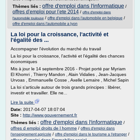
offre d'emploi dans l'informatique
Thèmes liés :
/
offres d'emploi pour l'ete 2014
/
offre d'emploi dans
/
/
offre d'emploi dans l'automobile en belgique
l'automobile toulouse
offre d'emploi dans l'automobile a lyon
La loi pour la croissance, l'activité et
l'égalité des ...
Accompagner l'évolution du marché du travail
La loi pour la croissance, l'activité et l'égalité des chances
économiques
Mis à jour le 14 septembre 2016 - Projet porté par Myriam
El Khomri , Thierry Mandon , Alain Vidalies , Jean-Jacques
Urvoas , Emmanuelle Cosse , Axelle Lemaire , Michel Sapin
La loi s'articule autour de trois grands principes : libérer,
investir et travailler. Elle ne...
Lire la suite
Date:
2017-04-07 18:07:04
Site :
http://www.gouvernement.fr
offre d'emploi dans l'informatique
Thèmes liés :
/
offres d emploi droits de l homme
/
offres d'emploi dans
/
/
l'enseignement agricole
offre d'emploi dans le tourisme a l'etranger