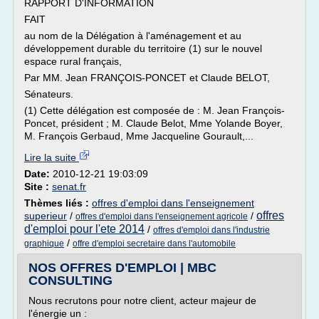
RAPPORT D'INFORMATION
FAIT
au nom de la Délégation à l'aménagement et au
développement durable du territoire (1) sur le nouvel
espace rural français,
Par MM. Jean FRANÇOIS-PONCET et Claude BELOT,
Sénateurs.
(1) Cette délégation est composée de : M. Jean François-
Poncet, président ; M. Claude Belot, Mme Yolande Boyer,
M. François Gerbaud, Mme Jacqueline Gourault,...
Lire la suite
Date:
2010-12-21 19:03:09
Site :
senat.fr
Thèmes liés :
offres d'emploi dans l'enseignement
offres
superieur
/
/
offres d'emploi dans l'enseignement agricole
d'emploi pour l'ete 2014
/
offres d'emploi dans l'industrie
/
graphique
offre d'emploi secretaire dans l'automobile
NOS OFFRES D'EMPLOI | MBC
CONSULTING
Nous recrutons pour notre client, acteur majeur de
l'énergie un :