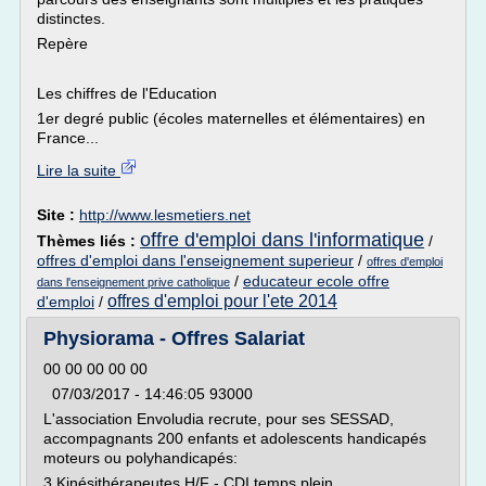
distinctes.
Repère
Les chiffres de l'Education
1er degré public (écoles maternelles et élémentaires) en
France...
Lire la suite
Site :
http://www.lesmetiers.net
offre d'emploi dans l'informatique
Thèmes liés :
/
offres d'emploi dans l'enseignement superieur
/
offres d'emploi
/
educateur ecole offre
dans l'enseignement prive catholique
offres d'emploi pour l'ete 2014
d'emploi
/
Physiorama - Offres Salariat
00 00 00 00 00
07/03/2017 - 14:46:05 93000
L'association Envoludia recrute, pour ses SESSAD,
accompagnants 200 enfants et adolescents handicapés
moteurs ou polyhandicapés:
3 Kinésithérapeutes H/F - CDI temps plein