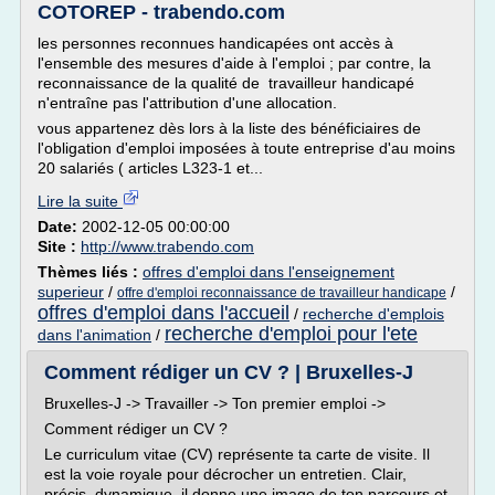
COTOREP - trabendo.com
les personnes reconnues handicapées ont accès à
l'ensemble des mesures d'aide à l'emploi ; par contre, la
reconnaissance de la qualité de travailleur handicapé
n'entraîne pas l'attribution d'une allocation.
vous appartenez dès lors à la liste des bénéficiaires de
l'obligation d'emploi imposées à toute entreprise d'au moins
20 salariés ( articles L323-1 et...
Lire la suite
Date:
2002-12-05 00:00:00
Site :
http://www.trabendo.com
Thèmes liés :
offres d'emploi dans l'enseignement
superieur
/
/
offre d'emploi reconnaissance de travailleur handicape
offres d'emploi dans l'accueil
/
recherche d'emplois
recherche d'emploi pour l'ete
dans l'animation
/
Comment rédiger un CV ? | Bruxelles-J
Bruxelles-J -> Travailler -> Ton premier emploi ->
Comment rédiger un CV ?
Le curriculum vitae (CV) représente ta carte de visite. Il
est la voie royale pour décrocher un entretien. Clair,
précis, dynamique, il donne une image de ton parcours et