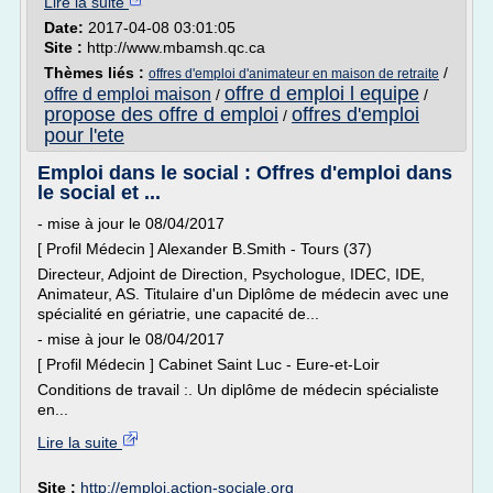
Lire la suite
Date:
2017-04-08 03:01:05
Site :
http://www.mbamsh.qc.ca
Thèmes liés :
/
offres d'emploi d'animateur en maison de retraite
offre d emploi l equipe
offre d emploi maison
/
/
propose des offre d emploi
offres d'emploi
/
pour l'ete
Emploi dans le social : Offres d'emploi dans
le social et ...
- mise à jour le 08/04/2017
[ Profil Médecin ] Alexander B.Smith - Tours (37)
Directeur, Adjoint de Direction, Psychologue, IDEC, IDE,
Animateur, AS. Titulaire d'un Diplôme de médecin avec une
spécialité en gériatrie, une capacité de...
- mise à jour le 08/04/2017
[ Profil Médecin ] Cabinet Saint Luc - Eure-et-Loir
Conditions de travail :. Un diplôme de médecin spécialiste
en...
Lire la suite
Site :
http://emploi.action-sociale.org