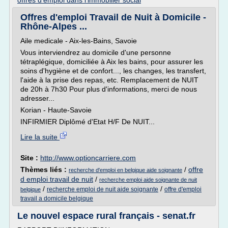
offres d'emploi dans l'immobilier social
Offres d'emploi Travail de Nuit à Domicile -
Rhône-Alpes ...
Aile medicale - Aix-les-Bains, Savoie
Vous interviendrez au domicile d'une personne
tétraplégique, domiciliée à Aix les bains, pour assurer les
soins d'hygiène et de confort..., les changes, les transfert,
l'aide à la prise des repas, etc. Remplacement de NUIT
de 20h à 7h30 Pour plus d'informations, merci de nous
adresser...
Korian - Haute-Savoie
INFIRMIER Diplômé d'Etat H/F De NUIT...
Lire la suite
Site :
http://www.optioncarriere.com
Thèmes liés :
/
offre
recherche d'emploi en belgique aide soignante
d emploi travail de nuit
/
recherche emploi aide soignante de nuit
/
/
recherche emploi de nuit aide soignante
offre d'emploi
belgique
travail a domicile belgique
Le nouvel espace rural français - senat.fr