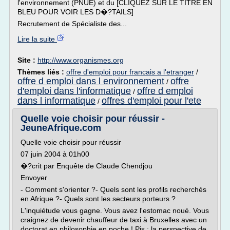
l'environnement (PNUE) et du [CLIQUEZ SUR LE TITRE EN
BLEU POUR VOIR LES D�?TAILS]
Recrutement de Spécialiste des...
Lire la suite
Site :
http://www.organismes.org
Thèmes liés :
offre d'emploi pour francais a l'etranger
/
offre d emploi dans l environnement
offre
/
d'emploi dans l'informatique
offre d emploi
/
dans l informatique
offres d'emploi pour l'ete
/
Quelle voie choisir pour réussir -
JeuneAfrique.com
Quelle voie choisir pour réussir
07 juin 2004 à 01h00
�?crit par Enquête de Claude Chendjou
Envoyer
- Comment s'orienter ?- Quels sont les profils recherchés
en Afrique ?- Quels sont les secteurs porteurs ?
L'inquiétude vous gagne. Vous avez l'estomac noué. Vous
craignez de devenir chauffeur de taxi à Bruxelles avec un
doctorat en philosophie en poche ! Pis : la perspective de