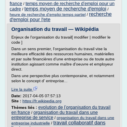
france
temps moyen de recherche d'emploi pour un
/
temps moyen de recherche d'emploi
cadre
/
/
recherche
heure de recherche d'emploi temps partiel
/
d'emploi pour l'ete
Organisation du travail — Wikipédia
Enjeux de l'organisation du travail[ modifier | modifier le
code ]
Dans un sens premier, l'organisation du travail vise la
meilleure efficacité des ressources humaines, matérielles
et par suite financières d'une entreprise ou de toute autre
institution agissant comme maître d'oeuvre et employeur
direct.
Dans une perspective plus contemporaine, et notamment
selon le concept d' entreprise...
Lire la suite
Date:
2017-04-05 07:57:13
Site :
https://fr.wikipedia.org
evolution de l'organisation du travail
Thèmes liés :
en france
organisation du travail dans une
/
entreprise de service
/
organisation du travail dans une
travail collaboratif dans
entreprise industrielle
/