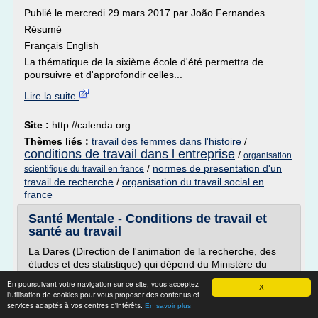
Publié le mercredi 29 mars 2017 par João Fernandes
Résumé
Français English
La thématique de la sixième école d'été permettra de
poursuivre et d'approfondir celles...
Lire la suite
Site :
http://calenda.org
Thèmes liés :
travail des femmes dans l'histoire
/
conditions de travail dans l entreprise
/
organisation
/
normes de presentation d'un
scientifique du travail en france
travail de recherche
/
organisation du travail social en
france
Santé Mentale - Conditions de travail et
santé au travail
La Dares (Direction de l'animation de la recherche, des
études et des statistique) qui dépend du Ministère du
travail publie un numéro de Synthèse Stat' qui regroupe
En poursuivant votre navigation sur ce site, vous acceptez
X
les chiffres clés sur les conditions de travail et la santé au
l'utilisation de cookies pour vous proposer des contenus et
travail en France, ainsi que des éléments sur l'activité des
services adaptés à vos centres d'intérêts.
En savoir plus
personnes handicapées ou en situation de handicap.