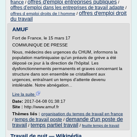
offres d'emploi entreprises publiques
france
/
/
offres d'emploi dans les entreprises de travail adapte
/
offres d'emploi droit
offres d emploi droits de l homme
/
du travail
AMUF
Fort de France, le 15 mars 17
COMMUNIQUE DE PRESSE
Nous, médecins des urgences du CHUM, informons la
population martiniquaise qu'un préavis de grève a été
déposé ce jour à la direction de l'hôpital. Les
dysfonctionnements permanents et graves concernant la
structure dans son ensemble se cristallisent aux
urgences, entraînant un temps d'attente devenu
intolérable. Notre abnégation...
Lire la suite
Date:
2017-04-08 01:38:17
Site :
http://www.amuf.fr
Thèmes liés :
organisation du temps de travail en france
demande d'un poste de
temps de travail poste
/
/
travail
temps partiel travail
/
/
feuille temps de travail
Travail de nuit — Wikipédia