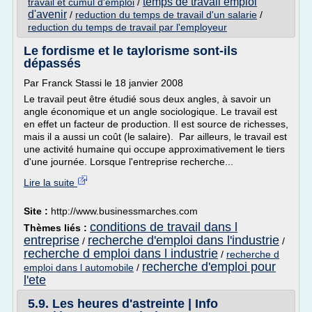
temps de travail emploi
travail et cumul d'emploi
/
d'avenir
/
reduction du temps de travail d'un salarie
/
reduction du temps de travail par l'employeur
Le fordisme et le taylorisme sont-ils
dépassés
Par Franck Stassi le 18 janvier 2008
Le travail peut être étudié sous deux angles, à savoir un
angle économique et un angle sociologique. Le travail est
en effet un facteur de production. Il est source de richesses,
mais il a aussi un coût (le salaire). Par ailleurs, le travail est
une activité humaine qui occupe approximativement le tiers
d'une journée. Lorsque l'entreprise recherche...
Lire la suite
Site :
http://www.businessmarches.com
conditions de travail dans l
Thèmes liés :
entreprise
recherche d'emploi dans l'industrie
/
/
recherche d emploi dans l industrie
/
recherche d
recherche d'emploi pour
emploi dans l automobile
/
l'ete
5.9. Les heures d'astreinte | Info