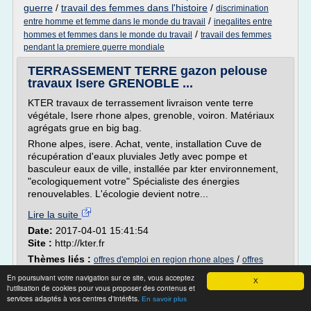
guerre
/
travail des femmes dans l'histoire
/
discrimination
/
entre homme et femme dans le monde du travail
inegalites entre
/
hommes et femmes dans le monde du travail
travail des femmes
pendant la premiere guerre mondiale
TERRASSEMENT TERRE gazon pelouse
travaux Isere GRENOBLE ...
KTER travaux de terrassement livraison vente terre
végétale, Isere rhone alpes, grenoble, voiron. Matériaux
agrégats grue en big bag.
Rhone alpes, isere. Achat, vente, installation Cuve de
récupération d'eaux pluviales Jetly avec pompe et
basculeur eaux de ville, installée par kter environnement,
"ecologiquement votre" Spécialiste des énergies
renouvelables. L'écologie devient notre...
Lire la suite
Date:
2017-04-01 15:41:54
Site :
http://kter.fr
Thèmes liés :
/
offres d'emploi en region rhone alpes
offres
/
offres d'emploi en rhone alpes
d'emploi france 3 rhone alpes
En poursuivant votre navigation sur ce site, vous acceptez
X
offre d emploi dans l environnement
/
/
recherche
l'utilisation de cookies pour vous proposer des contenus et
services adaptés à vos centres d'intérêts.
emploi en rhone alpes
En savoir plus