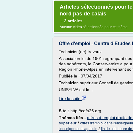
Articles sélectionnés pour le
nord pas de calais
2 articles
→
Aucune vidéo sélectionnée pour ce thème
Offre d'emploi - Centre d'Etudes F
Technicien(ne) travaux
Association loi de 1901 regroupant des co
des adhérents, le Conservatoire a pour
Région Rhône-Alpes en intervenant soit 
Publiée le : 07/04/2017
Technicien supérieur Conseil de gestion 
UNISYLVA est la...
Lire la suite
Site :
http://cefa26.org
Thèmes liés :
offres d emploi droits d
superieur
/
offres d'emploi dans l'enseigne
/
l'enseignement agricole
fin de cdd heure de