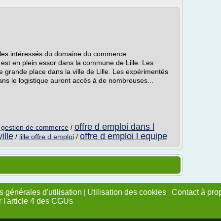
ur les intéressés du domaine du commerce.
est en plein essor dans la commune de Lille. Les
e grande place dans la ville de Lille. Les expérimentés
s le logistique auront accès à de nombreuses...
offre d emploi dans l
e gestion de commerce
/
ille
offre d emploi l equipe
/
lille offre d emploi
/
 générales d'utilisation
|
Utilisation des cookies
|
Contact à pro
r l'article 4 des CGUs