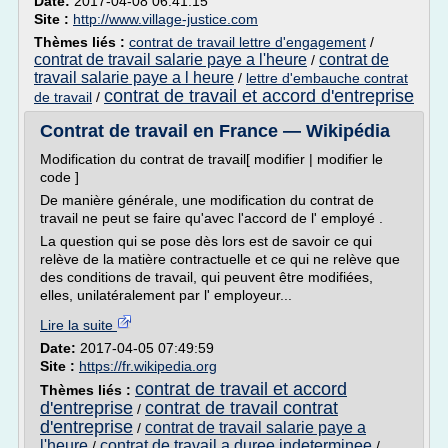
Date:
2017-04-08 06:41:15
Site :
http://www.village-justice.com
Thèmes liés :
contrat de travail lettre d'engagement
/
contrat de travail salarie paye a l'heure
contrat de
/
travail salarie paye a l heure
/
lettre d'embauche contrat
contrat de travail et accord d'entreprise
de travail
/
Contrat de travail en France — Wikipédia
Modification du contrat de travail[ modifier | modifier le
code ]
De manière générale, une modification du contrat de
travail ne peut se faire qu'avec l'accord de l' employé .
La question qui se pose dès lors est de savoir ce qui
relève de la matière contractuelle et ce qui ne relève que
des conditions de travail, qui peuvent être modifiées,
elles, unilatéralement par l' employeur...
Lire la suite
Date:
2017-04-05 07:49:59
Site :
https://fr.wikipedia.org
contrat de travail et accord
Thèmes liés :
d'entreprise
contrat de travail contrat
/
d'entreprise
contrat de travail salarie paye a
/
l'heure
contrat de travail a duree indeterminee
/
/