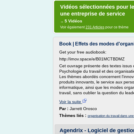
Vidéos sélectionnées pour le
une entreprise de service
5 Vidéos
→
Voir également
231 Articles
pour ce thème
Book | Effets des modes d'organi
Get your free audiobook:
http://imov.space/e/B01MCTBDMZ
Cet ouvrage présente des textes issus 
Psychologie du travail et des organisati
Les thèmes abordés concernent l'innova
produits innovants, le service aux perso
informatique, ainsi que les modes organ
travail, sans oublier la question du leade
Voir la suite
Par :
Jarrett Orosco
Thèmes liés :
organisation du travail dans une
Agendrix - Logiciel de gestio