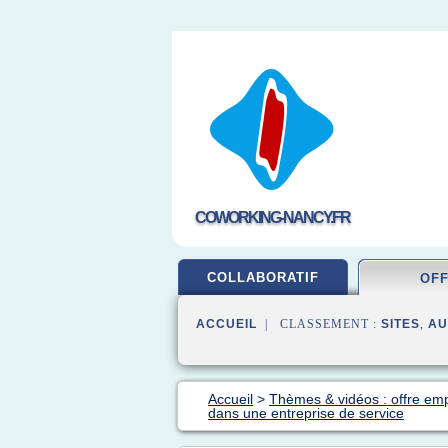
COWORKING-NANCY.FR
COLLABORATIF
OF
ACCUEIL
| CLASSEMENT :
SITES
,
AU
Accueil
>
Thèmes & vidéos : offre emp
dans une entreprise de service