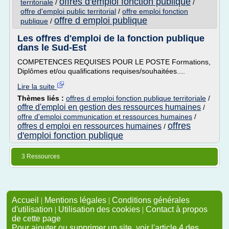
offres d'emploi fonction publique
territoriale
/
/
offre d'emploi public territorial
/
offre emploi fonction
offre d emploi publique
publique
/
Les offres d'emploi de la fonction publique
dans le Sud-Est
COMPETENCES REQUISES POUR LE POSTE Formations,
Diplômes et/ou qualifications requises/souhaitées....
Lire la suite
Thèmes liés :
offres d emploi fonction publique territoriale
/
offre d'emploi en gestion des ressources humaines
/
offre d'emploi communication et ressources humaines
/
offres
offres d emploi en ressources humaines
/
d'emploi fonction publique
3 Ressources
Accueil
|
Mentions légales
|
Conditions générales
d'utilisation
|
Utilisation des cookies
|
Contact à propos
de cette page
Pour ajouter ou supprimer un site, voir l'article 4 des