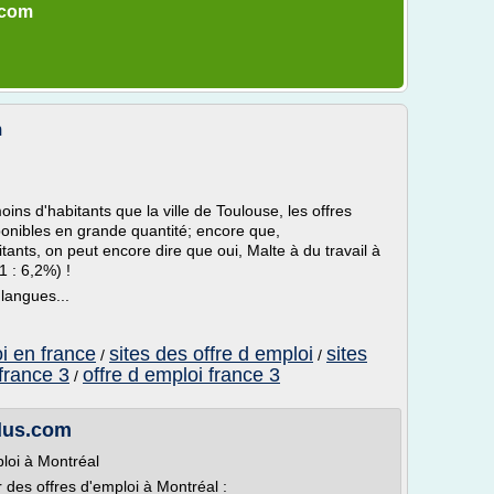
.com
m
s d'habitants que la ville de Toulouse, les offres
ponibles en grande quantité; encore que,
ants, on peut encore dire que oui, Malte à du travail à
 : 6,2%) !
 langues...
oi en france
sites des offre d emploi
sites
/
/
 france 3
offre d emploi france 3
/
dus.com
ploi à Montréal
r des offres d'emploi à Montréal :