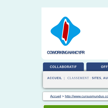
COWORKING-NANCY.FR
COLLABORATIF
OFF
ACCUEIL
| CLASSEMENT :
SITES
,
AU
Accueil
>
http://www.cursusmundus.c