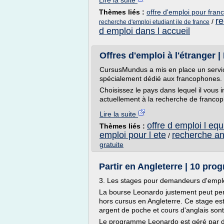
Lire la suite
Thèmes liés :
offre d'emploi pour franc
re
/
recherche d'emploi etudiant ile de france
d emploi dans l accueil
Offres d'emploi à l'étranger | 
CursusMundus a mis en place un service
spécialement dédié aux francophones.
Choisissez le pays dans lequel il vous 
actuellement à la recherche de francop
Lire la suite
offre d emploi l equ
Thèmes liés :
emploi pour l ete
recherche an
/
gratuite
Partir en Angleterre | 10 pro
3. Les stages pour demandeurs d'empl
La bourse Leonardo justement peut per
hors cursus en Angleterre. Ce stage est
argent de poche et cours d'anglais sont
Le programme Leonardo est géré par des