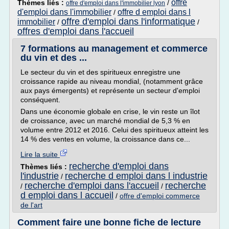
offre
Thèmes liés :
/
offre d'emploi dans l'immobilier lyon
d'emploi dans l'immobilier
offre d emploi dans l
/
offre d'emploi dans l'informatique
immobilier
/
/
offres d'emploi dans l'accueil
7 formations au management et commerce
du vin et des ...
Le secteur du vin et des spiritueux enregistre une
croissance rapide au niveau mondial, (notamment grâce
aux pays émergents) et représente un secteur d'emploi
conséquent.
Dans une économie globale en crise, le vin reste un îlot
de croissance, avec un marché mondial de 5,3 % en
volume entre 2012 et 2016. Celui des spiritueux atteint les
14 % des ventes en volume, la croissance dans ce...
Lire la suite
recherche d'emploi dans
Thèmes liés :
l'industrie
recherche d emploi dans l industrie
/
recherche d'emploi dans l'accueil
recherche
/
/
d emploi dans l accueil
/
offre d'emploi commerce
de l'art
Comment faire une bonne fiche de lecture