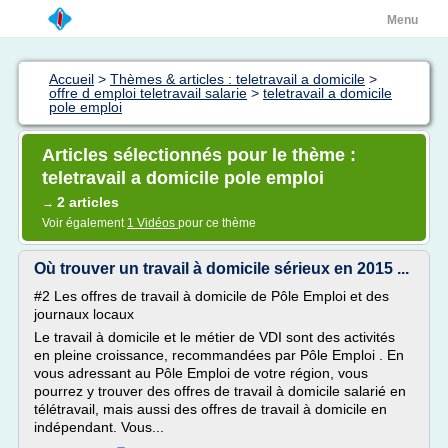
Menu
Accueil
>
Thèmes & articles : teletravail a domicile
>
offre d emploi teletravail salarie
>
teletravail a domicile
pole emploi
Articles sélectionnés pour le thème :
teletravail a domicile pole emploi
2 articles
→
Voir également
1 Vidéos
pour ce thème
Où trouver un travail à domicile sérieux en 2015 ...
#2 Les offres de travail à domicile de Pôle Emploi et des
journaux locaux
Le travail à domicile et le métier de VDI sont des activités
en pleine croissance, recommandées par Pôle Emploi . En
vous adressant au Pôle Emploi de votre région, vous
pourrez y trouver des offres de travail à domicile salarié en
télétravail, mais aussi des offres de travail à domicile en
indépendant. Vous...