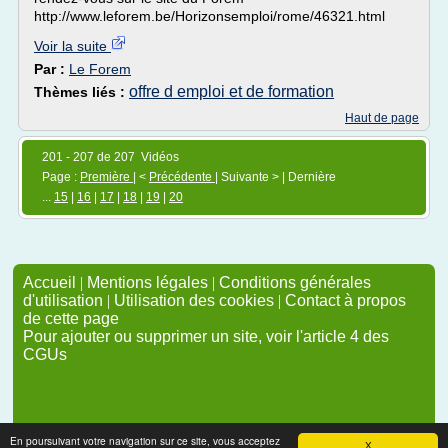
http://www.leforem.be/Horizonsemploi/rome/46321.html
Voir la suite
Par :
Le Forem
offre d emploi et de formation
Thèmes liés :
Haut de page
201 - 207 de 207 Vidéos
Page :
Première
| <
Précédente
| Suivante > | Dernière
...
15
|
16
|
17
|
18
|
19
|
20
Accueil
|
Mentions légales
|
Conditions générales
d'utilisation
|
Utilisation des cookies
|
Contact à propos
de cette page
Pour ajouter ou supprimer un site, voir l'article 4 des
CGUs
En poursuivant votre navigation sur ce site, vous acceptez
X