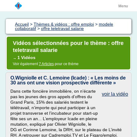
Menu
Accueil
>
Thèmes & vidéos : offre emploi
>
modele
collaboratif
>
offre teletravail salarie
Vidéos sélectionnées pour le thème : offre
teletravail salarie
1 Vidéos
→
Voir également
7 Articles
pour ce thème
O.Wigniolle et C. Lemoine (Icade) : « Les moins de
30 ans ont une vision prospective différente »
Dans cette foncière immobilière, on n’écarte
voir la vidéo
pas les jeunes des gros appels d’offres du
Grand Paris, 15% des salariés testent le
télétravail, n’importe qui peut participer à un
projet transverse et l’incubateur pour start-up
fête ses un an... L’employeur Icade en pleine
mutation, expliqué par Olivier Wigniolle, le
DG et Corinne Lemoine, la DRH, sur le plateau de L’invité
RH. A retrouver sur Cadremploi.TV et Le Figaro/emploi.