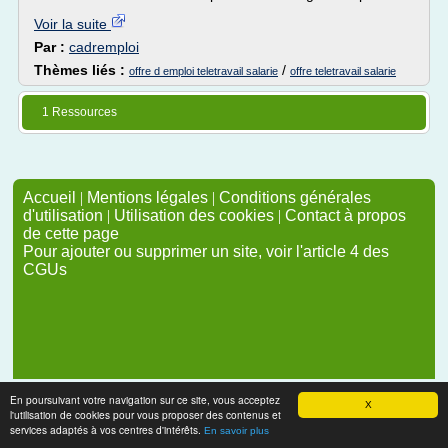
Voir la suite
Par :
cadremploi
Thèmes liés :
/
offre d emploi teletravail salarie
offre teletravail salarie
1 Ressources
Accueil
|
Mentions légales
|
Conditions générales
d'utilisation
|
Utilisation des cookies
|
Contact à propos
de cette page
Pour ajouter ou supprimer un site, voir l'article 4 des
CGUs
En poursuivant votre navigation sur ce site, vous acceptez
X
l'utilisation de cookies pour vous proposer des contenus et
services adaptés à vos centres d'intérêts.
En savoir plus