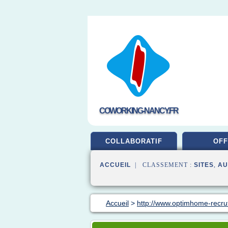
COWORKING-NANCY.FR
COLLABORATIF
OFF
ACCUEIL
| CLASSEMENT :
SITES
,
AU
Accueil
>
http://www.optimhome-recr