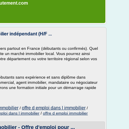
crutement.com
lier indépendant (H/F ...
iers partout en France (débutants ou confirmés). Quel
xiste un marché immobilier local. Vous pourrez ainsi
votre département ou votre territoire régional selon vos
débutants sans expérience et sans diplôme dans
mmercial, agent immobilier, mandataire ou négociateur
ffrons une formation initiale pour un démarrage rapide
immobilier
offre d emploi dans l immobilier
/
/
mploi dans l immobilier
/
offre d emploi immobilier
lier - Offre d'emploi pour ...