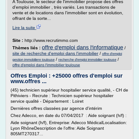
A Toulouse, le secteur de l'immobilier propose des offres
d'emploi immobilier , très variés. Les transactions de
vente et de locations dans l'immobilier sont en évolution,
offrant de la sorte...
Lire la suite
Site :
http://www.recrutimmo.com
offre d'emploi dans l'informatique
Thèmes liés :
/
site de recherche d'emploi dans l'immobilier
/
offre d'emploi
/
/
gestion immobiliere toulouse
recherche d'emploi immobilier toulouse
offre d'emploi dans l'immobilier toulouse
Offres Emploi : +25000 offres d'emploi sur
www.offres ...
(45) technicien supérieur hospitalier service qualité, - CH de
Pithiviers - Recrute : Technicien supérieur hospitalier
service qualité - Département : Loiret
Dernières offres classées par agence d'intérim
Chez Adecco, en date du 07/04/2017 : Aide soignant (h/f) :
Aide soignant (h/f), Entreprise: Adecco MédicalLocalisation:
Lyon RhôneDescription de l'offre: Aide Soignant
805MT270317...