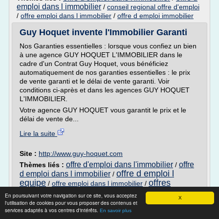
emploi dans l immobilier
/
conseil regional offre d'emploi
/
offre emploi dans l immobilier
/
offre d emploi immobilier
Guy Hoquet invente l'Immobilier Garanti
Nos Garanties essentielles : lorsque vous confiez un bien
à une agence GUY HOQUET L'IMMOBILIER dans le
cadre d'un Contrat Guy Hoquet, vous bénéficiez
automatiquement de nos garanties essentielles : le prix
de vente garanti et le délai de vente garanti. Voir
conditions ci-après et dans les agences GUY HOQUET
L'IMMOBILIER.
Votre agence GUY HOQUET vous garantit le prix et le
délai de vente de...
Lire la suite
Site :
http://www.guy-hoquet.com
offre d'emploi dans l'immobilier
offre
Thèmes liés :
/
offre d emploi l
d emploi dans l immobilier
/
equipe
offres
/
offre emploi dans l immobilier
/
d'emploi dans l'accueil
En poursuivant votre navigation sur ce site, vous acceptez
X
l'utilisation de cookies pour vous proposer des contenus et
Devenir agent immobilier sans diplome -
services adaptés à vos centres d'intérêts.
En savoir plus
FORTUNE REUSSITE