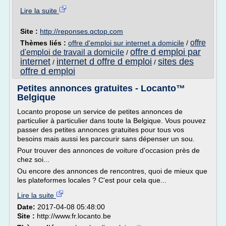
Lire la suite
Site :
http://reponses.qctop.com
offre
Thèmes liés :
offre d'emploi sur internet a domicile
/
offre d emploi par
d'emploi de travail a domicile
/
internet
internet d offre d emploi
sites des
/
/
offre d emploi
Petites annonces gratuites - Locanto™
Belgique
Locanto propose un service de petites annonces de
particulier à particulier dans toute la Belgique. Vous pouvez
passer des petites annonces gratuites pour tous vos
besoins mais aussi les parcourir sans dépenser un sou.
Pour trouver des annonces de voiture d'occasion près de
chez soi...
Ou encore des annonces de rencontres, quoi de mieux que
les plateformes locales ? C'est pour cela que...
Lire la suite
Date:
2017-04-08 05:48:00
Site :
http://www.fr.locanto.be