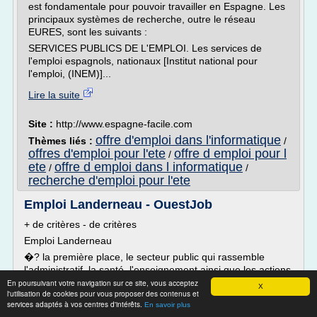
est fondamentale pour pouvoir travailler en Espagne. Les
principaux systèmes de recherche, outre le réseau
EURES, sont les suivants :
SERVICES PUBLICS DE L'EMPLOI. Les services de
l'emploi espagnols, nationaux [Institut national pour
l'emploi, (INEM)]...
Lire la suite
Site :
http://www.espagne-facile.com
offre d'emploi dans l'informatique
Thèmes liés :
/
offres d'emploi pour l'ete
offre d emploi pour l
/
ete
offre d emploi dans l informatique
/
/
recherche d'emploi pour l'ete
Emploi Landerneau - OuestJob
+ de critères - de critères
Emploi Landerneau
�? la première place, le secteur public qui rassemble
l'administratif, la santé, l'enseignement ainsi que les actions
destinées à l'entretien de la ville occupe près de 40% du
En poursuivant votre navigation sur ce site, vous acceptez
X
l'utilisation de cookies pour vous proposer des contenus et
marché de l'emploi. Ainsi, ces secteurs diffusent diverses
services adaptés à vos centres d'intérêts.
En savoir plus
offres d'emploi régulièrement. Après cela, les