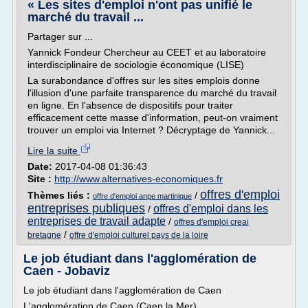
« Les sites d'emploi n'ont pas unifié le
marché du travail ...
Partager sur ...
Yannick Fondeur Chercheur au CEET et au laboratoire
interdisciplinaire de sociologie économique (LISE)
La surabondance d'offres sur les sites emplois donne
l'illusion d'une parfaite transparence du marché du travail
en ligne. En l'absence de dispositifs pour traiter
efficacement cette masse d'information, peut-on vraiment
trouver un emploi via Internet ? Décryptage de Yannick...
Lire la suite
Date:
2017-04-08 01:36:43
Site :
http://www.alternatives-economiques.fr
offres d'emploi
Thèmes liés :
/
offre d'emploi anpe martinique
entreprises publiques
offres d'emploi dans les
/
entreprises de travail adapte
/
offres d'emploi creai
/
bretagne
offre d'emploi culturel pays de la loire
Le job étudiant dans l'agglomération de
Caen - Jobaviz
Le job étudiant dans l'agglomération de Caen
L'agglomération de Caen (Caen la Mer)