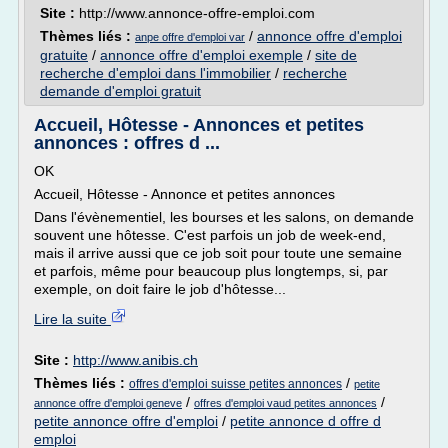
Site :
http://www.annonce-offre-emploi.com
Thèmes liés :
/
annonce offre d'emploi
anpe offre d'emploi var
gratuite
/
annonce offre d'emploi exemple
/
site de
recherche d'emploi dans l'immobilier
/
recherche
demande d'emploi gratuit
Accueil, Hôtesse - Annonces et petites
annonces : offres d ...
OK
Accueil, Hôtesse - Annonce et petites annonces
Dans l'évènementiel, les bourses et les salons, on demande
souvent une hôtesse. C'est parfois un job de week-end,
mais il arrive aussi que ce job soit pour toute une semaine
et parfois, même pour beaucoup plus longtemps, si, par
exemple, on doit faire le job d'hôtesse...
Lire la suite
Site :
http://www.anibis.ch
Thèmes liés :
/
offres d'emploi suisse petites annonces
petite
/
/
annonce offre d'emploi geneve
offres d'emploi vaud petites annonces
petite annonce offre d'emploi
/
petite annonce d offre d
emploi