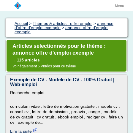
Menu
Accueil
>
Thèmes & articles : offre emploi
>
annonce
d'offre d'emploi exemple
>
annonce offre d'emploi
exemple
Articles sélectionnés pour le thème :
annonce offre d'emploi exemple
115 articles
→
Voir également
5 Vidéos
pour ce thème
Exemple de CV - Modele de CV - 100% Gratuit |
Web-emploi
Recherche emploi
curriculum vitae , lettre de motivation gratuite , modele cv ,
conseil cv , lettre de demission , preavis , conge , modèle
de cv gratuit , cv gratuit , ebook emploi , rediger cv , faire un
cv , exemple de...
Lire la suite