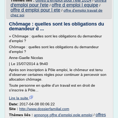
offres
offres d'emploi pour l'ete 2014
Thèmes liés :
/
d'emploi pour l'ete
offre d emploi l equipe
/
/
offre d emploi pour l ete
/
offre d'emploi travail de
chez soi
Chômage : quelles sont les obligations du
demandeur d ...
» Chômage : quelles sont les obligations du demandeur
d'emploi ?
Chômage : quelles sont les obligations du demandeur
d'emploi ?
Anne-Gaelle Nicolas
| Le 15/07/2014 à 9h40
Après son inscription à Pôle emploi, le chômeur est tenu
d'observer certaines règles pour continuer à percevoir son
allocation chômage.
Toute personne en quête d'un travail est en droit de
s'inscrire à Pôle...
Lire la suite
Date:
2017-04-08 00:06:22
Site :
http://www.dossierfamilial.com
offres
Thèmes liés :
annonce offre d'emploi pole emploi
/