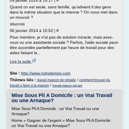
09 janvier 2014 à 19:17 | #
Quand on est seule, sans famille, qu'advient il des gens
dans la même situation que la mienne ? On nous met dans
un mouroir ?
situcrois
06 janvier 2014 à 10:52 | #
Pour membre, je n'ai pas de solution miracle, mais avez-
vous vu une assistante sociale ? Parfois, l'aide sociale peut-
être accordée partiellement par heure de travail pour des
aides faisant la...
Lire la suite
Site :
http://www.notretemps.com
Thèmes liés :
/
travail maison de retraite
comment trouver du
/
travail a faire a la maison
travail maison payant
Mise Sous Pli A Domicile : un Vrai Travail
ou une Arnaque?
Mise Sous Pli A Domicile : un Vrai Travail ou une
Arnaque?
Home » Gagner de l'argent » Mise Sous Pli A Domicile :
un Vrai Travail ou une Arnaque?