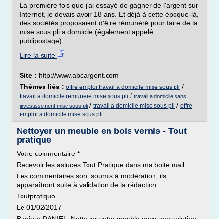
La première fois que j'ai essayé de gagner de l'argent sur
Internet, je devais avoir 18 ans. Et déjà à cette époque-là,
des sociétés proposaient d'être rémunéré pour faire de la
mise sous pli a domicile (également appelé
publipostage)....
Lire la suite
Site :
http://www.abcargent.com
Thèmes liés :
/
offre emploi travail a domicile mise sous pli
/
travail a domicile remunere mise sous pli
travail a domicile sans
/
/
travail a domicile mise sous pli
offre
investissement mise sous pli
emploi a domicile mise sous pli
Nettoyer un meuble en bois vernis - Tout
pratique
Votre commentaire *
Recevoir les astuces Tout Pratique dans ma boite mail
Les commentaires sont soumis à modération, ils
apparaîtront suite à validation de la rédaction.
Toutpratique
Le 01/02/2017
Bonjour DANIEL, Nettoyer votre meuble avec une solution