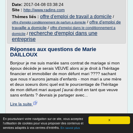
Date:
2017-04-08 03:38:24
Site :
http://www.radins.com
offre d'emploi de travail a domicile
Thèmes liés :
/
/
offre d'emploi de
offre d'emploi conditionnement de parfum a domicile
travaille a domicile
/
offre d'emploi dans le conditionnement a
recherche d'emploi dans une
/
domicile
entreprise
Réponses aux questions de Marie
DAILLOUX
Bonjour je me suis mariée sans contrat de mariage si mon
époux décède je serais VEUVE alors ai je droit à l'héritage
financier et immobilier de mon défunt mari ???? sachant
que nous n'aurons jamais d'enfants - mon mari a une mère
et deux soeurs donc quel est le pourcentage de l'héritage
de mon défunt mari auquel j'aurai droit en tant que veuve
sans enfants ? devrais je partager avec...
Lire la suite
Site :
http://juriste.documentissime.fr
En poursuivant votre navigation sur ce site, vous acceptez
X
Thèmes liés :
offres d emploi droits de l homme
/
offres
l'utilisation de cookies pour vous proposer des contenus et
services adaptés à vos centres d'intérêts.
d'emploi dans l'immobilier social
/
offre d'emploi commerce
En savoir plus