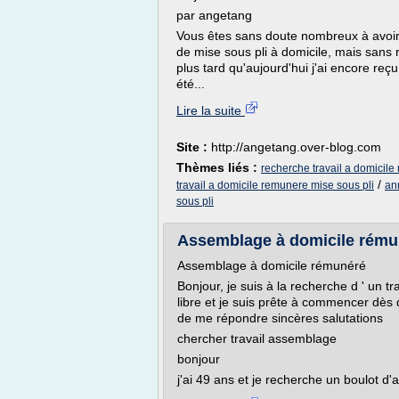
par angetang
Vous êtes sans doute nombreux à avoir 
de mise sous pli à domicile, mais sans ré
plus tard qu'aujourd'hui j'ai encore re
été...
Lire la suite
Site :
http://angetang.over-blog.com
Thèmes liés :
recherche travail a domicile 
/
travail a domicile remunere mise sous pli
an
sous pli
Assemblage à domicile rémun
Assemblage à domicile rémunéré
Bonjour, je suis à la recherche d ' un tr
libre et je suis prête à commencer dès 
de me répondre sincères salutations
chercher travail assemblage
bonjour
j'ai 49 ans et je recherche un boulot d'