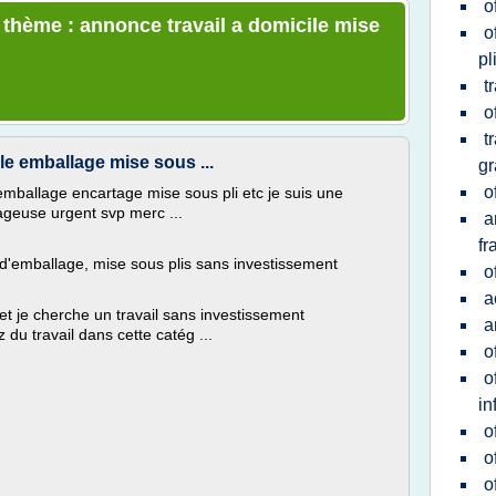
o
e thème : annonce travail a domicile mise
o
pl
t
o
t
le emballage mise sous ...
gr
o
 emballage encartage mise sous pli etc je suis une
ageuse urgent svp merc ...
a
fr
 d'emballage, mise sous plis sans investissement
o
a
t je cherche un travail sans investissement
a
 du travail dans cette catég ...
o
o
in
o
o
o