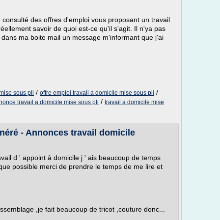
consulté des offres d'emploi vous proposant un travail
ellement savoir de quoi est-ce qu'il s'agit. Il n'ya pas
çu dans ma boite mail un message m'informant que j'ai
/
/
mise sous pli
offre emploi travail a domicile mise sous pli
/
nonce travail a domicile mise sous pli
travail a domicile mise
éré - Annonces travail domicile
avail d ' appoint à domicile j ' ais beaucoup de temps
que possible merci de prendre le temps de me lire et
assemblage ,je fait beaucoup de tricot ,couture donc...