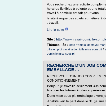
Vous recherchez une activité compléme
horaires flexibles à volonté et une tot
travail à domicile est fait pour vous !
le site évoque des sujets et métiers à 
: travail...
Lire la suite
Site :
http://www.travail-domicile-compl
Thèmes liés :
offre d'emploi de travail man
/
offre emploi travail a domicile mise sous pli
domicile mise sous pli
RECHERCHE D'UN JOB COM
EMBALLAGE ...
RECHERCHE D'UN JOB COMPLEMENT
CONDITIONNEMENT
Bonjour, je travaille seulement 30h/sem
financer les futures études supérieures 
Donc mise sous pli, emballage divers j
J'habite vert le petit dans le 91 (je sui