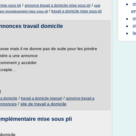
o
/
/
mise sous pli
annonce travail a domicile mise sous pli
petit
/
e
travail a domicile mise sous pli
sans investissement mise sous pli
o
Annonces travail domicile
o
l
opose mais il ne donne pas de suite pour les joindre
ndre a une annonce
e comment y accéder
ccepte...
t
/
/
 a domicile
travail a domicile manuel
annonce travail a
 annonces
/
site de travail a domicile
complémentaire mise sous pli
 domicile