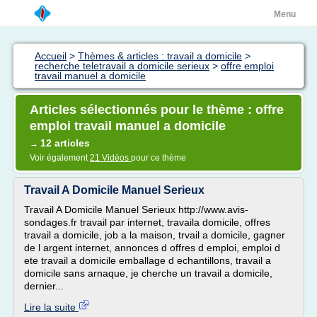
Menu
Accueil
>
Thèmes & articles : travail a domicile
>
recherche teletravail a domicile serieux
>
offre emploi
travail manuel a domicile
Articles sélectionnés pour le thème : offre
emploi travail manuel a domicile
12 articles
→
Voir également
21 Vidéos
pour ce thème
Travail A Domicile Manuel Serieux
Travail A Domicile Manuel Serieux http://www.avis-
sondages.fr travail par internet, travaila domicile, offres
travail a domicile, job a la maison, trvail a domicile, gagner
de l argent internet, annonces d offres d emploi, emploi d
ete travail a domicile emballage d echantillons, travail a
domicile sans arnaque, je cherche un travail a domicile,
dernier...
Lire la suite