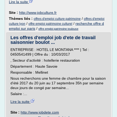
Lire la suite
Site :
http://www.jobculture.fr
Thèmes liés :
/
offres d'emploi culture patrimoine
offres d'emploi
/
/
recherche offre d
culture lyon
offre emploi patrimoine culturel
emploi sur paris
/
offre emploi patrimoine toulouse
Les offres d'emploi job d'ete de travail
saisonnier boulot ...
ENTREPRISE : HOTEL LE MONTANA **** | Tel :
0450541499 | Offre du : 10/03/2017
, Secteur d'activité : hotellerie restauration
Département : Haute Savoie
Responsable : Mellinet
Nous recherchons une femme de chambre pour la saison
d'été 2017 du 20 juin au 17 septembre 35h par semaine
deux jours de congé par semaine...
Salaire :...
Lire la suite
Site :
http://www.jobdete.com