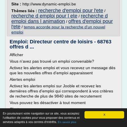
Site :
http://www.dynamic-emploi.be
recherche d'emploi pour l'ete
Thèmes liés :
/
recherche d emploi pour l ete
recherche d
/
emploi dans l animation
offres d'emploi pour
/
l'ete
/
temps accorde pour la recherche d'un nouvel
emploi
Emploi: Directeur centre de loisirs - 68763
offres d ...
Afficher
Vous n'avez pas trouvé un emploi convenable?
Activez les alertes emploi et vous recevez un message dès
que les nouvelles offres d'emploi apparaissent
Alertes emploi
Activez les alertes emploi sur Jooble et recevez les
dernières offres d'emploi qui correspondent à vos critères
de recherche de plus de 9840 sites de recrutement
Vous pouvez les désactiver à tout moment
C'est...
En poursuivant votre navigation sur ce site, vous acceptez
X
l'utilisation de cookies pour vous proposer des contenus et
Lire la suite
services adaptés à vos centres d'intérêts.
En savoir plus