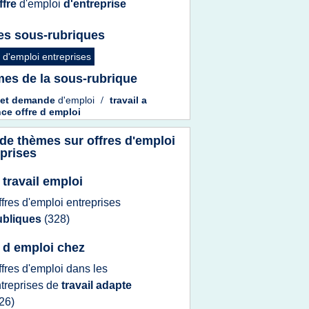
ffre
d'emploi
d'entreprise
es sous-rubriques
s d'emploi entreprises
es de la sous-rubrique
et
demande
d'emploi
/
travail
a
nce offre
d
emploi
 de thèmes sur
offres d'emploi
eprises
 travail emploi
ffres d'emploi entreprises
ubliques
(328)
e d emploi chez
ffres d'emploi
dans les
treprises
de
travail adapte
26)