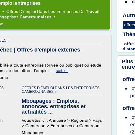
o
emploi entreprises
s
•
Offres D'emploi
Dans Les
Entreprises
De
Travail
Autr
ntreprises
Camerounaises
•
me
offre
Thèm
UES »
offre
dista
bec | Offres d'emploi externes
Plus
ilité à toute entreprise (privée ou publique) ou étude
entr
on site des offres d'emploi...
[suite...]
thème
offre
ES
OFFRES D'EMPLOI DANS LES ENTREPRISES
o
CAMEROUNAISES »
p
Mboapages : Emplois,
annonces, entreprises et
offr
actualités ...
o
en
Vous êtes ici : Annuaire > Régional > Pays
en
> Cameroun > Entreprises au Cameroun
(2
Mboapages