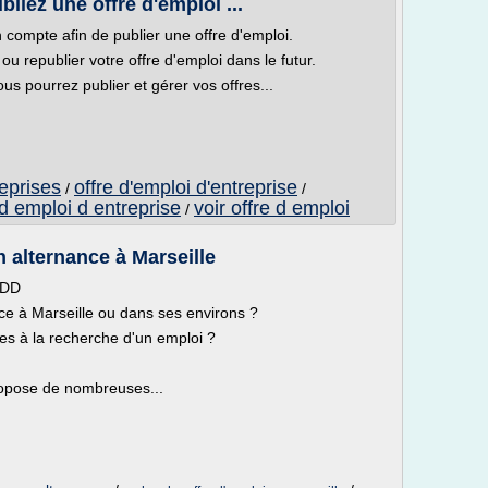
liez une offre d'emploi ...
compte afin de publier une offre d'emploi.
u republier votre offre d'emploi dans le futur.
ous pourrez publier et gérer vos offres...
reprises
offre d'emploi d'entreprise
/
/
 d emploi d entreprise
voir offre d emploi
/
n alternance à Marseille
CDD
ce à Marseille ou dans ses environs ?
tes à la recherche d'un emploi ?
ropose de nombreuses...