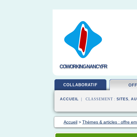
COWORKING-NANCY.FR
COLLABORATIF
OF
ACCUEIL
| CLASSEMENT :
SITES
,
AU
Accueil
>
Thèmes & articles : offre em