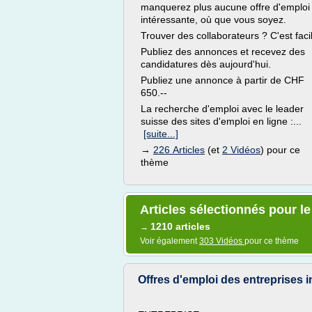
manquerez plus aucune offre d'emploi
intéressante, où que vous soyez.
Trouver des collaborateurs ? C'est faci
Publiez des annonces et recevez des
candidatures dès aujourd'hui.
Publiez une annonce à partir de CHF
650.--
La recherche d'emploi avec le leader
suisse des sites d'emploi en ligne :...
[suite...]
→
226 Articles
(et
2 Vidéos
) pour ce
thème
Articles sélectionnés pour le
1210 articles
→
Voir également
303 Vidéos
pour ce thème
Offres d'emploi des entreprises in