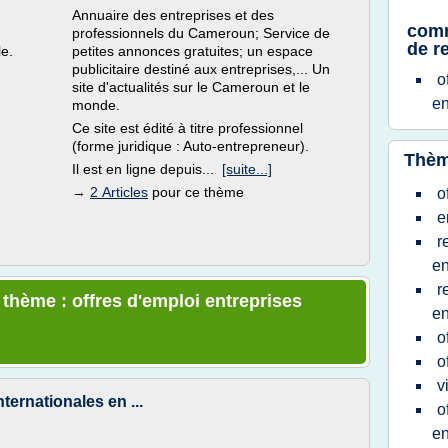
Annuaire des entreprises et des
comm
professionnels du Cameroun; Service de
de r
le.
petites annonces gratuites; un espace
publicitaire destiné aux entreprises,... Un
o
site d'actualités sur le Cameroun et le
en
monde.
Ce site est édité à titre professionnel
(forme juridique : Auto-entrepreneur).
Thèm
Il est en ligne depuis...
[suite...]
→
2 Articles
pour ce thème
o
e
r
en
r
 thème : offres d'emploi entreprises
en
o
o
v
ternationales en ...
o
en