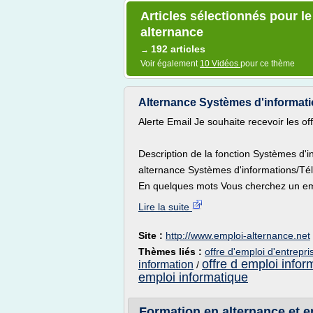
Articles sélectionnés pour le
alternance
192 articles
→
Voir également
10 Vidéos
pour ce thème
Alternance Systèmes d'informatio
Alerte Email Je souhaite recevoir les o
Description de la fonction Systèmes d'
alternance Systèmes d'informations/T
En quelques mots Vous cherchez un emp
Lire la suite
Site :
http://www.emploi-alternance.net
Thèmes liés :
offre d'emploi d'entrepr
offre d emploi infor
information
/
emploi informatique
Formation en alternance et em