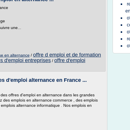
r
nance
en
o
age
c
uivre une...
o
r
o
offre d emploi et de formation
ise en alternance
/
es d'emploi entreprises
offre d'emploi
/
d'emploi alternance en France ...
te des offres d'emploi en alternance dans les grandes
rez des emplois en alternance commerce , des emplois
 emplois alternance informatique . Nos emplois en