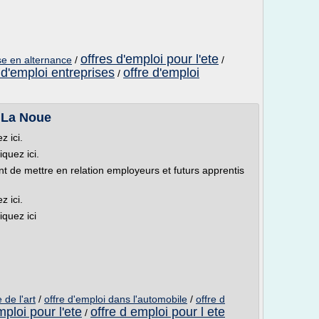
offres d'emploi pour l'ete
ise en alternance
/
/
 d'emploi entreprises
offre d'emploi
/
A La Noue
z ici.
iquez ici.
de mettre en relation employeurs et futurs apprentis
z ici.
iquez ici
de l'art
/
offre d'emploi dans l'automobile
/
offre d
mploi pour l'ete
offre d emploi pour l ete
/