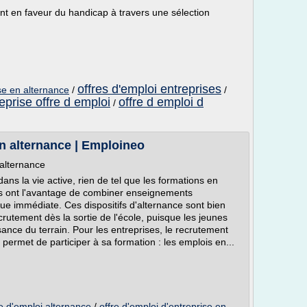
nt en faveur du handicap à travers une sélection
offres d'emploi entreprises
ise en alternance
/
/
eprise offre d emploi
offre d emploi d
/
on alternance | Emploineo
 alternance
dans la vie active, rien de tel que les formations en
es ont l'avantage de combiner enseignements
que immédiate. Ces dispositifs d'alternance sont bien
crutement dès la sortie de l'école, puisque les jeunes
ance du terrain. Pour les entreprises, le recrutement
permet de participer à sa formation : les emplois en...
re d'emploi alternance
/
offre d'emploi d'entreprise en