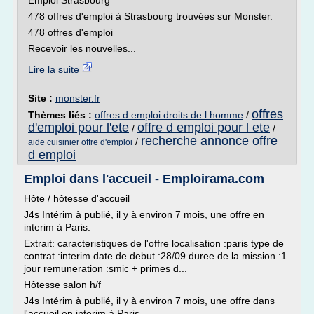
Emploi Strasbourg
478 offres d'emploi à Strasbourg trouvées sur Monster.
478 offres d'emploi
Recevoir les nouvelles...
Lire la suite
Site :
monster.fr
offres
Thèmes liés :
offres d emploi droits de l homme
/
d'emploi pour l'ete
offre d emploi pour l ete
/
/
recherche annonce offre
/
aide cuisinier offre d'emploi
d emploi
Emploi dans l'accueil - Emploirama.com
Hôte / hôtesse d'accueil
J4s Intérim à publié, il y à environ 7 mois, une offre en
interim à Paris.
Extrait: caracteristiques de l'offre localisation :paris type de
contrat :interim date de debut :28/09 duree de la mission :1
jour remuneration :smic + primes d...
Hôtesse salon h/f
J4s Intérim à publié, il y à environ 7 mois, une offre dans
l'accueil en interim à Paris.