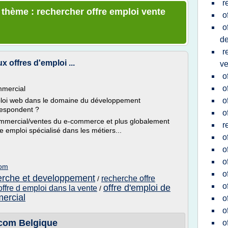
r
e thème : rechercher offre emploi vente
o
o
d
r
 offres d'emploi ...
ve
o
o
mmercial
mploi web dans le domaine du développement
o
respondent ?
o
Commercial/ventes du e-commerce et plus globalement
r
e emploi spécialisé dans les métiers...
o
o
o
com
o
herche et developpement
recherche offre
/
o
offre d'emploi de
ffre d emploi dans la vente
/
mercial
o
o
.com Belgique
o