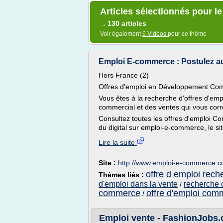
Articles sélectionnés pour l
130 articles
→
Voir également
6 Vidéos
pour ce thème
Emploi E-commerce : Postulez aux
Hors France (2)
Offres d'emploi en Développement Co
Vous êtes à la recherche d'offres d'e
commercial et des ventes qui vous cor
Consultez toutes les offres d'emploi 
du digital sur emploi-e-commerce, le sit
Lire la suite
Site :
http://www.emploi-e-commerce.
offre d emploi rec
Thèmes liés :
d'emploi dans la vente
recherche o
/
commerce
offre d'emploi com
/
Emploi vente - FashionJobs