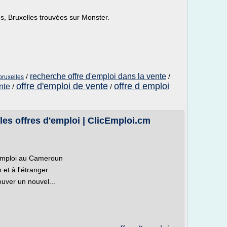
s, Bruxelles trouvées sur Monster.
recherche offre d'emploi dans la vente
/
/
bruxelles
offre d'emploi de vente
offre d emploi
nte
/
/
es offres d'emploi | ClicEmploi.cm
cEmploi au Cameroun
et à l'étranger
ouver un nouvel...