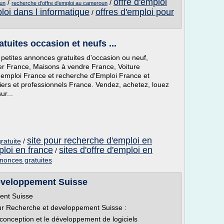
offre d'emploi
/
/
oun
recherche d'offre d'emploi au cameroun
loi dans l informatique
offres d'emploi pour
/
tuites occasion et neufs ...
 petites annonces gratuites d'occasion ou neuf,
er France, Maisons à vendre France, Voiture
d'emploi France et recherche d'Emploi France et
liers et professionnels France. Vendez, achetez, louez
ur...
site pour recherche d'emploi en
ratuite
/
ploi en france
sites d'offre d'emploi en
/
nnonces gratuites
eveloppement Suisse
ent Suisse
ur Recherche et developpement Suisse :
la conception et le développement de logiciels