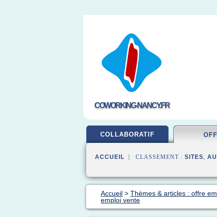
COWORKING-NANCY.FR
COLLABORATIF
OF
ACCUEIL
| CLASSEMENT :
SITES
,
AU
Accueil
>
Thèmes & articles : offre em
emploi vente