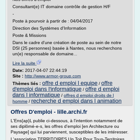
Consultant(e) IT domaine contrôle de gestion H/F
-
Poste à pourvoir à partir de : 04/04/2017
Direction des Systèmes d'Information
Poste & Missions
Dans le cadre d'une création de poste au sein de notre
DSI (25 personnes) basée à Nantes, nous recherchons
un(e) responsable de domaine...
Lire la suite
Date:
2017-04-07 22:44:19
Site :
http://www.armor-group.com
offre d emploi l equipe
offre
Thèmes liés :
/
d'emploi dans l'informatique
offre d emploi
/
dans l informatique
/
offres d emploi droits de l
recherche d emploi dans l animation
homme
/
Offres D'emploi - lille.archi.fr
L'Ens{ap}L publie ci-dessous, à l'intention notamment de
ses diplômé-e-s, les offres d'emploi [en Architecture ou
Paysage] qui lui parviennent, susceptibles de les intéresser.
L'association TERRITOIRES Un Toit Pour Tous-Territoires