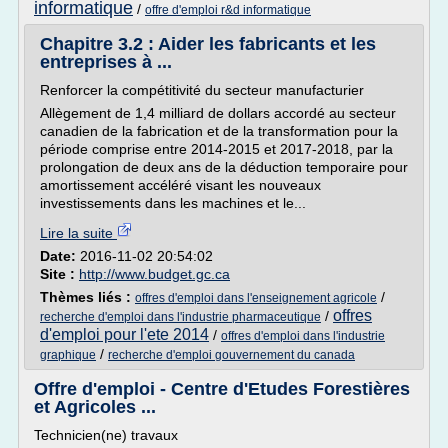
informatique
/
offre d'emploi r&d informatique
Chapitre 3.2 : Aider les fabricants et les
entreprises à ...
Renforcer la compétitivité du secteur manufacturier
Allègement de 1,4 milliard de dollars accordé au secteur
canadien de la fabrication et de la transformation pour la
période comprise entre 2014-2015 et 2017-2018, par la
prolongation de deux ans de la déduction temporaire pour
amortissement accéléré visant les nouveaux
investissements dans les machines et le...
Lire la suite
Date:
2016-11-02 20:54:02
Site :
http://www.budget.gc.ca
Thèmes liés :
/
offres d'emploi dans l'enseignement agricole
offres
/
recherche d'emploi dans l'industrie pharmaceutique
d'emploi pour l'ete 2014
/
offres d'emploi dans l'industrie
/
graphique
recherche d'emploi gouvernement du canada
Offre d'emploi - Centre d'Etudes Forestières
et Agricoles ...
Technicien(ne) travaux