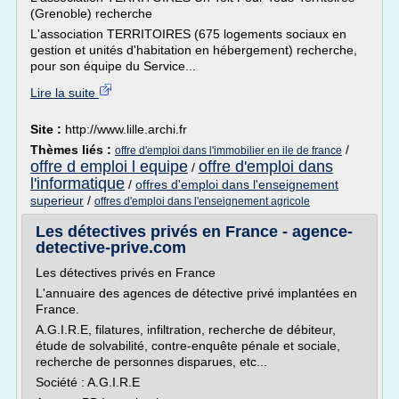
(Grenoble) recherche
L'association TERRITOIRES (675 logements sociaux en
gestion et unités d'habitation en hébergement) recherche,
pour son équipe du Service...
Lire la suite
Site :
http://www.lille.archi.fr
Thèmes liés :
/
offre d'emploi dans l'immobilier en ile de france
offre d emploi l equipe
offre d'emploi dans
/
l'informatique
/
offres d'emploi dans l'enseignement
superieur
/
offres d'emploi dans l'enseignement agricole
Les détectives privés en France - agence-
detective-prive.com
Les détectives privés en France
L'annuaire des agences de détective privé implantées en
France.
A.G.I.R.E, filatures, infiltration, recherche de débiteur,
étude de solvabilité, contre-enquête pénale et sociale,
recherche de personnes disparues, etc...
Société : A.G.I.R.E