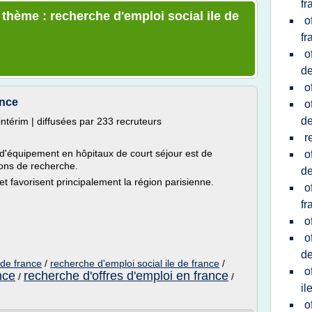
fr
 thème : recherche d'emploi social ile de
o
fr
o
de
o
ance
o
de
intérim | diffusées par 233 recruteurs
r
 d'équipement en hôpitaux de court séjour est de
o
ions de recherche.
de
t favorisent principalement la région parisienne.
o
fr
o
o
de
e de france
/
recherche d'emploi social ile de france
/
o
nce
recherche d'offres d'emploi en france
/
/
il
o