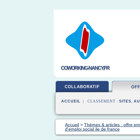
COWORKING-NANCY.FR
COLLABORATIF
OF
ACCUEIL
| CLASSEMENT :
SITES
,
AU
Accueil
>
Thèmes & articles : offre em
d'emploi social ile de france