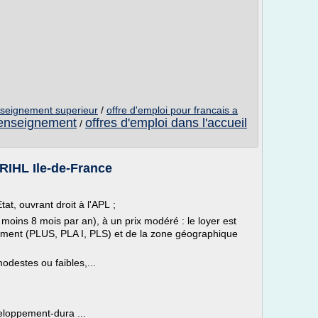
enseignement superieur
/
offre d'emploi pour francais a
l'enseignement
offres d'emploi dans l'accueil
/
DRIHL Ile-de-France
tat, ouvrant droit à l'APL ;
 moins 8 mois par an), à un prix modéré : le loyer est
ement (PLUS, PLA I, PLS) et de la zone géographique
destes ou faibles,...
veloppement-dura ...