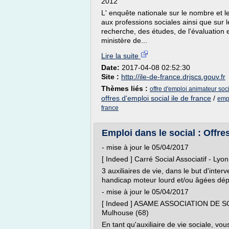
2012
L' enquête nationale sur le nombre et l
aux professions sociales ainsi que sur l
recherche, des études, de l'évaluation 
ministère de...
Lire la suite
Date:
2017-04-08 02:52:30
Site :
http://ile-de-france.drjscs.gouv.fr
Thèmes liés :
offre d'emploi animateur soci
offres d'emploi social ile de france
/
empl
france
Emploi dans le social : Offres
- mise à jour le 05/04/2017
[ Indeed ] Carré Social Associatif - Lyo
3 auxiliaires de vie, dans le but d'inte
handicap moteur lourd et/ou âgées dépe
- mise à jour le 05/04/2017
[ Indeed ] ASAME ASSOCIATION DE 
Mulhouse (68)
En tant qu'auxiliaire de vie sociale, vous