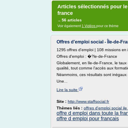
Articles sélectionnés pour le
france
56 articles
→
Voir également
1 Vidéos
pour ce thème
Offres d'emploi social - Île-de-Fr
1295 offres d'emploi | 108 missions en 
Offres d'emploi : �?le-de-France
Globalement, en Ile-de-France, le taux
qualité, tout comme l'accès aux format
Néanmoins, ces résultats sont inégaux e
Une...
Lire la suite
Site :
http://www.staffsocial.fr
Thèmes liés :
offres d'emploi social il
offre d emploi dans toute la fra
offre d emploi pour francais