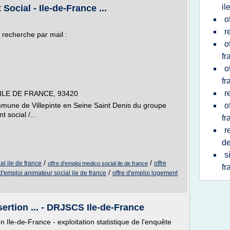
il
Social - Ile-de-France ...
o
r
 recherche par mail :
o
fr
o
fr
r
 ILE DE FRANCE, 93420
ommune de Villepinte en Seine Saint Denis du groupe
o
 social /...
fr
r
de
s
/
/
al ile de france
offre
offre d'emploi medico social ile de france
fr
/
 d'emploi animateur social ile de france
offre d'emploi logement
ertion ... - DRJSCS Ile-de-France
 Ile-de-France - exploitation statistique de l'enquête