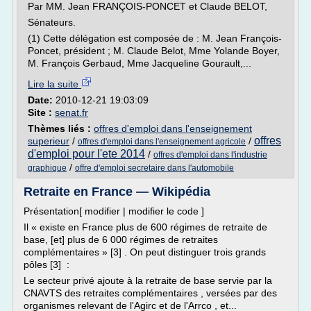
Par MM. Jean FRANÇOIS-PONCET et Claude BELOT,
Sénateurs.
(1) Cette délégation est composée de : M. Jean François-
Poncet, président ; M. Claude Belot, Mme Yolande Boyer,
M. François Gerbaud, Mme Jacqueline Gourault,...
Lire la suite
Date:
2010-12-21 19:03:09
Site :
senat.fr
Thèmes liés :
offres d'emploi dans l'enseignement
offres
superieur
/
/
offres d'emploi dans l'enseignement agricole
d'emploi pour l'ete 2014
/
offres d'emploi dans l'industrie
/
graphique
offre d'emploi secretaire dans l'automobile
Retraite en France — Wikipédia
Présentation[ modifier | modifier le code ]
Il « existe en France plus de 600 régimes de retraite de
base, [et] plus de 6 000 régimes de retraites
complémentaires » [3] . On peut distinguer trois grands
pôles [3] :
Le secteur privé ajoute à la retraite de base servie par la
CNAVTS des retraites complémentaires , versées par des
organismes relevant de l'Agirc et de l'Arrco , et...