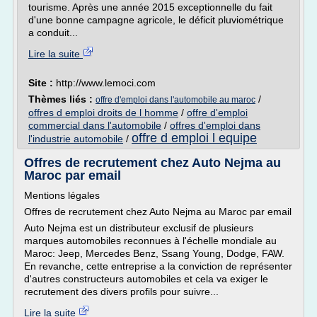
tourisme. Après une année 2015 exceptionnelle du fait
d'une bonne campagne agricole, le déficit pluviométrique
a conduit...
Lire la suite
Site :
http://www.lemoci.com
Thèmes liés :
/
offre d'emploi dans l'automobile au maroc
offres d emploi droits de l homme
/
offre d'emploi
commercial dans l'automobile
/
offres d'emploi dans
offre d emploi l equipe
l'industrie automobile
/
Offres de recrutement chez Auto Nejma au
Maroc par email
Mentions légales
Offres de recrutement chez Auto Nejma au Maroc par email
Auto Nejma est un distributeur exclusif de plusieurs
marques automobiles reconnues à l'échelle mondiale au
Maroc: Jeep, Mercedes Benz, Ssang Young, Dodge, FAW.
En revanche, cette entreprise a la conviction de représenter
d'autres constructeurs automobiles et cela va exiger le
recrutement des divers profils pour suivre...
Lire la suite