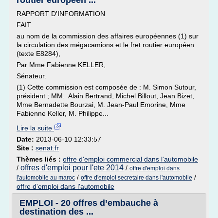
routier européen ...
RAPPORT D'INFORMATION
FAIT
au nom de la commission des affaires européennes (1) sur
la circulation des mégacamions et le fret routier européen
(texte E8284),
Par Mme Fabienne KELLER,
Sénateur.
(1) Cette commission est composée de : M. Simon Sutour,
président ; MM. Alain Bertrand, Michel Billout, Jean Bizet,
Mme Bernadette Bourzai, M. Jean-Paul Emorine, Mme
Fabienne Keller, M. Philippe...
Lire la suite
Date:
2013-06-10 12:33:57
Site :
senat.fr
Thèmes liés :
offre d'emploi commercial dans l'automobile
offres d'emploi pour l'ete 2014
/
/
offre d'emploi dans
/
/
l'automobile au maroc
offre d'emploi secretaire dans l'automobile
offre d'emploi dans l'automobile
EMPLOI - 20 offres d’embauche à
destination des ...