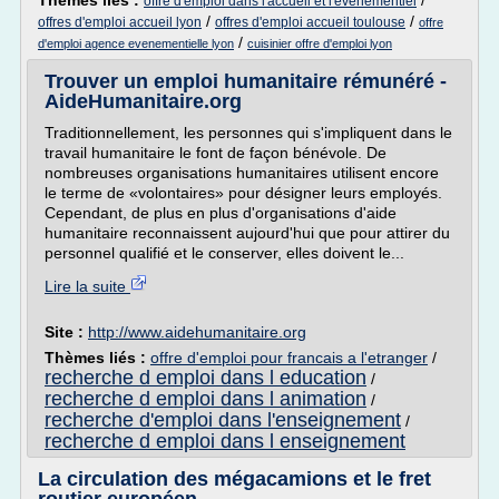
Thèmes liés :
/
offre d'emploi dans l'accueil et l'evenementiel
/
/
offres d'emploi accueil lyon
offres d'emploi accueil toulouse
offre
/
d'emploi agence evenementielle lyon
cuisinier offre d'emploi lyon
Trouver un emploi humanitaire rémunéré -
AideHumanitaire.org
Traditionnellement, les personnes qui s'impliquent dans le
travail humanitaire le font de façon bénévole. De
nombreuses organisations humanitaires utilisent encore
le terme de «volontaires» pour désigner leurs employés.
Cependant, de plus en plus d'organisations d'aide
humanitaire reconnaissent aujourd'hui que pour attirer du
personnel qualifié et le conserver, elles doivent le...
Lire la suite
Site :
http://www.aidehumanitaire.org
Thèmes liés :
offre d'emploi pour francais a l'etranger
/
recherche d emploi dans l education
/
recherche d emploi dans l animation
/
recherche d'emploi dans l'enseignement
/
recherche d emploi dans l enseignement
La circulation des mégacamions et le fret