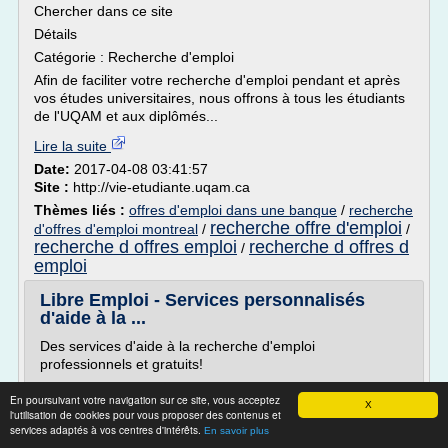
Chercher dans ce site
Détails
Catégorie : Recherche d'emploi
Afin de faciliter votre recherche d'emploi pendant et après
vos études universitaires, nous offrons à tous les étudiants
de l'UQAM et aux diplômés...
Lire la suite
Date:
2017-04-08 03:41:57
Site :
http://vie-etudiante.uqam.ca
Thèmes liés :
offres d'emploi dans une banque
/
recherche
recherche offre d'emploi
d'offres d'emploi montreal
/
/
recherche d offres emploi
recherche d offres d
/
emploi
Libre Emploi - Services personnalisés
d'aide à la ...
Des services d'aide à la recherche d'emploi
professionnels et gratuits!
Libre Emploi est présent pour vous tout au long de vos
En poursuivant votre navigation sur ce site, vous acceptez
démarches.
X
l'utilisation de cookies pour vous proposer des contenus et
Que ce soit pour:
services adaptés à vos centres d'intérêts.
En savoir plus