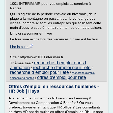
1001 INTERIM'AIR pour vos emplois saisonniers à
Nantes
Qu'il s'agisse de la période estivale ou hivernale, de la
plage à la montagne en passant par le vendange des
vignes; nombreux sont les entreprises qui sollicitent cette
main d'oeuvre supplémentaire en temps de haute saison.
Emploi saisonnier en hiver
Le tourisme accru lors des vacances d'hiver est facteur...
Lire la suite
Site :
http://www.1001interimair.fr
recherche d emploi dans l
Thèmes liés :
animation
recherche d'emploi pour l'ete
/
/
recherche d emploi pour l ete
/
recherche d'emploi
offres d'emploi pour l'ete
/
saisonnier a nantes
Offres d'emploi en ressources humaines -
HR Job | Hays
A la recherche d'un emploi RH senior en Learning &
Development ou Compensation & Benefits? Ou vous
préférez travailler en tant que HR officer? Les consultants
de Hays HR ont de multiples offres d'emploi en RH. Ils sont