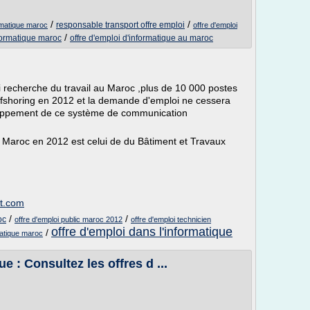
/
/
responsable transport offre emploi
rmatique maroc
offre d'emploi
/
nformatique maroc
offre d'emploi d'informatique au maroc
 recherche du travail au Maroc ,plus de 10 000 postes
offshoring en 2012 et la demande d'emploi ne cessera
loppement de ce système de communication
u Maroc en 2012 est celui de du Bâtiment et Travaux
ot.com
/
/
oc
offre d'emploi public maroc 2012
offre d'emploi technicien
offre d'emploi dans l'informatique
/
matique maroc
e : Consultez les offres d ...