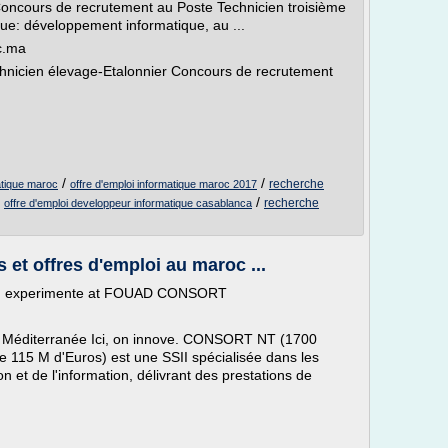
ncours de recrutement au Poste Technicien troisième
ique: développement informatique, au ...
c.ma
hnicien élevage-Etalonnier Concours de recrutement
/
/
recherche
matique maroc
offre d'emploi informatique maroc 2017
/
/
recherche
offre d'emploi developpeur informatique casablanca
et offres d'emploi au maroc ...
ble, experimente at FOUAD CONSORT
 Méditerranée Ici, on innove. CONSORT NT (1700
e 115 M d'Euros) est une SSII spécialisée dans les
 et de l'information, délivrant des prestations de