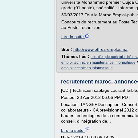
université Mohammed premier Oujda Co
grade (01 poste), spécialité : Informat
30/03/2017 Tout le Maroc Emploi-publi
Concours de recrutement au Poste Tec
au Poste Technicien...
Lire la suite
Site :
http://www.offres-emploi.ma
Thèmes liés :
offre d'emploi technicien infor
emploi technicien maintenance informatique
emploi technicien informatique
recrutement maroc, annonces 
[CDI] Technicien cablage courant fai
Posted: 28 Apr 2012 06:06 PM PDT
Location: TANGERDescription: Consort
collaborateurs - CA prévisionnel 2012 d
hautes technologies de la communication
conseil, d'intégration de...
Lire la suite
Date:
2014-10-03 06:14:09