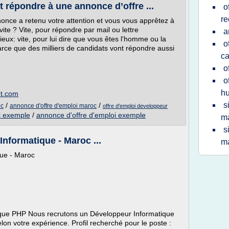
répondre à une annonce d’offre ...
o
re
once a retenu votre attention et vous vous apprêtez à
vite ? Vite, pour répondre par mail ou lettre
a
ux: vite, pour lui dire que vous êtes l'homme ou la
o
parce que des milliers de candidats vont répondre aussi
c
o
o
h
ot.com
s
/
/
oc
annonce d'offre d'emploi maroc
offre d'emploi developpeur
i exemple
/
annonce d'offre d'emploi exemple
m
s
nformatique - Maroc ...
m
que - Maroc
ique PHP Nous recrutons un Développeur Informatique
elon votre expérience. Profil recherché pour le poste :