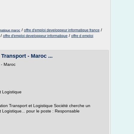
/
/
offre d'emploi developpeur informatique france
rmatique maroc
/
/
offre d'emploi developpeur informatique
offre d emploi
Transport - Maroc ...
 - Maroc
t Logistique
tion Transport et Logistique Société cherche un
 Logistique... pour le poste : Responsable