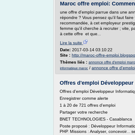
Maroc offre emploi: Comment 
une offre d'emploi parrue dans une ann
répondre ? Vous pensez qu'il faut faire 
recommandée, à cet employeur prestigie
femme qu'il cherche à recruter ; vite, 
à cette offre et que...
Lire la suite
Date:
2017-03-14 03:10:22
Site :
http://maroc-offre-emploi.blogsp
Thèmes liés :
annonce offre d'emploi mar
/
annonce offre d'emplo
informatique maroc
Offres d'emploi Développeur I
Offres d'emploi Développeur Informati
Enregistrer comme alerte
1 à 20 de 721 offres d'emploi
Partager votre recherche
BNET TECHNOLOGIES - Casablanca
Poste proposé : Développeur Informat
PHP. Missions : Analyser, concevoir... s