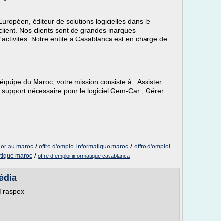
péen, éditeur de solutions logicielles dans le
client. Nos clients sont de grandes marques
ctivités. Notre entité à Casablanca est en charge de
équipe du Maroc, votre mission consiste à : Assister
 le support nécessaire pour le logiciel Gem-Car ; Gérer
/
/
lier au maroc
offre d'emploi informatique maroc
offre d'emploi
/
atique maroc
offre d emploi informatique casablanca
édia
 Traspex