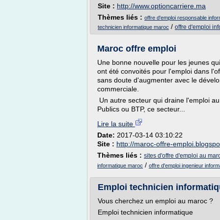
Site :
http://www.optioncarriere.ma
Thèmes liés :
offre d'emploi responsable info
/
offre d'emploi i
technicien informatique maroc
Maroc offre emploi
Une bonne nouvelle pour les jeunes qui
ont été convoités pour l'emploi dans l'
sans doute d'augmenter avec le déve
commerciale.
Un autre secteur qui draine l'emploi a
Publics ou BTP, ce secteur...
Lire la suite
Date:
2017-03-14 03:10:22
Site :
http://maroc-offre-emploi.blogsp
Thèmes liés :
sites d'offre d'emploi au mar
/
informatique maroc
offre d'emploi ingenieur infor
Emploi technicien informatiqu
Vous cherchez un emploi au maroc ?
Emploi technicien informatique