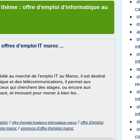
o
 thème : offre d'emploi d'informatique au
c
o
o
a
o
ffres d'emploi IT maroc ...
in
o
in
r
édié au marché de l'emploi IT au Maroc, il est destiné
o
tique et des télécommunications, il permet aux
re
à ceux qui cherchent des stages, ou encore aux
o
ant, et innovant pour mener à bien les...
in
o
in
s
/
/
maroc
offre d'emploi
offre d'emploi freelance informatique maroc
/
ploi maroc
annonce d'offre d'emploi maroc
o
c