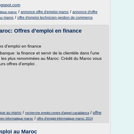
logspot.com
/
/
annonce offre d'emploi maroc
annonce d'offre
atique maroc
/
 au maroc
offre d'emploi technicien gestion de commerce
roc: Offres d’emploi en finance
es d'emploi en finance
anque: la finance et servir de la clientèle dans l'une
res les plus renommées au Maroc: Crédit du Maroc vous
rs offres d'emploi .
/
/
offre
nque au maroc
recherche emploi centre d'appel casablanca
/
icien informatique maroc
offre d'emploi informatique maroc 2014
mploi au Maroc