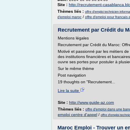
Site :
http://recrutement-casablanca.b
Thèmes liés :
offre d'emploi technicien inform
/
d'emploi maroc
offre d'emploi pour francais
Recrutement par Crédit du Ma
Mentions légales
Recrutement par Crédit du Maroc: Offr
Motivé et passionné par les métiers de b
des institutions financières et bancai
ouvre ses portes pour postuler à plusieu
Sur le même thème
Post navigation
19 thoughts on "Recrutement...
Lire la suite
Site :
http://www.guide-az.com
Thèmes liés :
offre d'emploi dans une ba
emploi centre d'appel
/
offre d'emploi techn
Maroc Emploi - Trouver un e