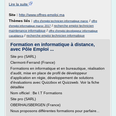
Lire la suite
Site :
http://www.offres-emploi.ma
Thèmes liés :
/
offre d'emploi technicien informatique maroc
offre
/
recherche emploi technicien
d'emploi informatique maroc 2017
/
maintenance informatique
offre d'emploi developpeur informatique
/
recherche emploi technicien informatique
casablanca
Formation en informatique à distance,
avec Pôle Emploi ...
Site pro (SARL)
Clermont-Ferrand (France)
Formations en informatique et en bureautique, réalisation
d'audit, mise en place de profil de développeur
d'application en régie, développement de solutions
d'évaluations avec Quizzbox et Quizzweb. Voir la fiche
détaillée
Nom officiel : Be I.T Formations
Site pro (SARL)
OBERHAUSBERGEN (France)
Nous proposons différentes formations pour parfaire...