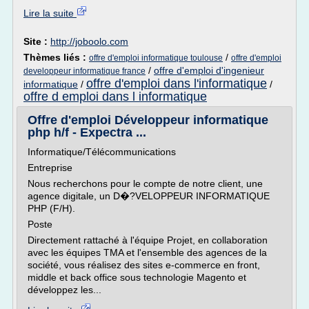
Lire la suite
Site :
http://joboolo.com
Thèmes liés :
/
offre d'emploi informatique toulouse
offre d'emploi
/
offre d'emploi d'ingenieur
developpeur informatique france
offre d'emploi dans l'informatique
informatique
/
/
offre d emploi dans l informatique
Offre d'emploi Développeur informatique
php h/f - Expectra ...
Informatique/Télécommunications
Entreprise
Nous recherchons pour le compte de notre client, une
agence digitale, un D�?VELOPPEUR INFORMATIQUE
PHP (F/H).
Poste
Directement rattaché à l'équipe Projet, en collaboration
avec les équipes TMA et l'ensemble des agences de la
société, vous réalisez des sites e-commerce en front,
middle et back office sous technologie Magento et
développez les...