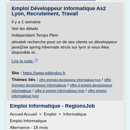
Emploi Développeur Informatique As2
Lyon, Recrutement, Travail
Il y a 1 semaine
Voir les détails
Indépendant Temps Plein
almatek recherche pour un de ses clients un développeur
java/j2ee spring hibernate struts sur lyon si vous êtes
disponible et...
Lire la suite
Site :
https://www.jobbydoo.fr
Thèmes liés :
/
offre
offre d'emploi developpeur informatique lyon
/
d'emploi developpeur informatique
offre d emploi developpeur
/
/
informatique
offre d emploi informatique lyon
offre emploi
informatique lyon
Emploi Informatique - RegionsJob
Accueil Accueil > Emploi > Informatique
Emploi Informatique
Alternance - 18 mois