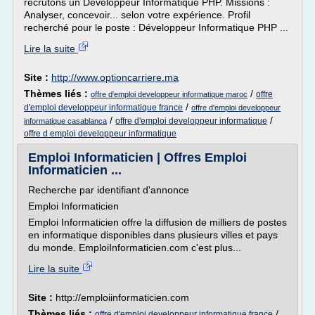
recrutons un Développeur Informatique PHP. Missions :
Analyser, concevoir... selon votre expérience. Profil
recherché pour le poste : Développeur Informatique PHP ...
Lire la suite
Site :
http://www.optioncarriere.ma
Thèmes liés :
/
offre
offre d'emploi developpeur informatique maroc
/
d'emploi developpeur informatique france
offre d'emploi developpeur
/
/
offre d'emploi developpeur informatique
informatique casablanca
offre d emploi developpeur informatique
Emploi Informaticien | Offres Emploi
Informaticien ...
Recherche par identifiant d'annonce
Emploi Informaticien
Emploi Informaticien offre la diffusion de milliers de postes
en informatique disponibles dans plusieurs villes et pays
du monde. EmploiInformaticien.com c'est plus...
Lire la suite
Site :
http://emploiinformaticien.com
Thèmes liés :
/
offre d'emploi developpeur informatique france