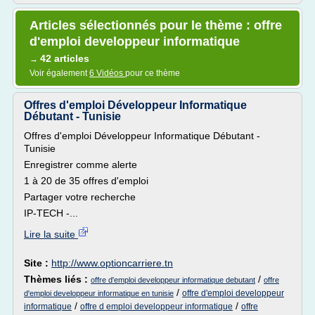
Articles sélectionnés pour le thème : offre
d'emploi developpeur informatique
42 articles
→
Voir également
6 Vidéos
pour ce thème
Offres d'emploi Développeur Informatique
Débutant - Tunisie
Offres d'emploi Développeur Informatique Débutant -
Tunisie
Enregistrer comme alerte
1 à 20 de 35 offres d'emploi
Partager votre recherche
IP-TECH -...
Lire la suite
Site :
http://www.optioncarriere.tn
Thèmes liés :
/
offre d'emploi developpeur informatique debutant
offre
/
offre d'emploi developpeur
d'emploi developpeur informatique en tunisie
/
/
informatique
offre d emploi developpeur informatique
offre