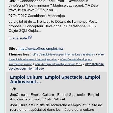
Unix ? Connaissance du XML Profil : Développeur
JavaScript ? Le minimum ? Maîtrise Javascript. ? A Déjà
travaillé en Java/JEE sur au ...
07/04/2017 Casablanca Menarajob
du digital et de ... lire la suite Détails de l'annonce Poste
proposé : Concepteur Développeur Opérationnel JEE -
Oujda SQLI Oujda...
Lire la suite
Site :
http://www.offres-emploi.ma
Thèmes liés :
/
offre d'emploi developpeur informatique casablanca
offre
/
d emploi developpeur informatique rabat
offre d'emploi developpeur
/
/
offre d'emploi
informatique maroc
offre d'emploi informatique maroc 2017
developpeur informatique
Emploi Culture, Emploi Spectacle, Emploi
Audiovisuel ...
12k
JobCulture : Emploi Culture - Emploi Spectacle - Emploi
Audiovisuel - Emploi Profil Culturel
JobCulture est un site de recherche d'emploi et un site de
recrutement spécialisé dans les métiers de la culture