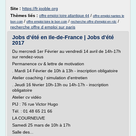
Site :
https://fr.jooble.org
Thèmes liés :
/
offre emploi loire atlantique 44
offre emploi nantes le
/
/
/
bon coin
offre emploi loire le bon coin
recherche offre d'emploi en rdc
recherche offre d emploi sur paris
Jobs d’été en Ile-de-France | Jobs d'été
2017
Du mercredi 1er Février au vendredi 14 avril de 14h-17h
sur rendez-vous
Permanence cv & lettre de motivation
. Mardi 14 Février de 10h à 13h - inscription obligatoire
Atelier coaching / simulation d'entretien
. Jeudi 16 février 10h-13h ou 14h-17h - inscription
obligatoire
Atelier cv vidéo
PIJ : 76 rue Victor Hugo
Tél. : 01 48 65 21 66
LA COURNEUVE
Samedi 25 mars de 10h à 17h
Salle des...