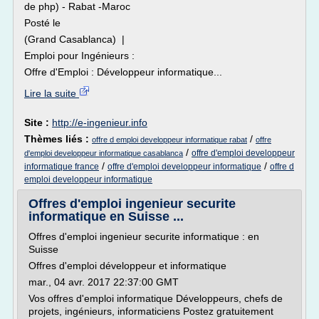
de php) - Rabat -Maroc
Posté le
(Grand Casablanca) |
Emploi pour Ingénieurs :
Offre d'Emploi : Développeur informatique...
Lire la suite
Site :
http://e-ingenieur.info
Thèmes liés :
/
offre d emploi developpeur informatique rabat
offre
/
offre d'emploi developpeur
d'emploi developpeur informatique casablanca
/
/
informatique france
offre d'emploi developpeur informatique
offre d
emploi developpeur informatique
Offres d'emploi ingenieur securite
informatique en Suisse ...
Offres d'emploi ingenieur securite informatique : en
Suisse
Offres d'emploi développeur et informatique
mar., 04 avr. 2017 22:37:00 GMT
Vos offres d'emploi informatique Développeurs, chefs de
projets, ingénieurs, informaticiens Postez gratuitement