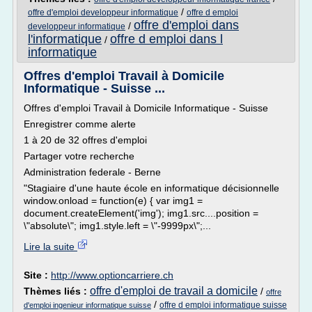
/
offre d'emploi developpeur informatique
offre d emploi
offre d'emploi dans
/
developpeur informatique
l'informatique
offre d emploi dans l
/
informatique
Offres d'emploi Travail à Domicile
Informatique - Suisse ...
Offres d'emploi Travail à Domicile Informatique - Suisse
Enregistrer comme alerte
1 à 20 de 32 offres d'emploi
Partager votre recherche
Administration federale - Berne
"Stagiaire d'une haute école en informatique décisionnelle
window.onload = function(e) { var img1 =
document.createElement('img'); img1.src....position =
\"absolute\"; img1.style.left = \"-9999px\";...
Lire la suite
Site :
http://www.optioncarriere.ch
offre d'emploi de travail a domicile
Thèmes liés :
/
offre
/
offre d emploi informatique suisse
d'emploi ingenieur informatique suisse