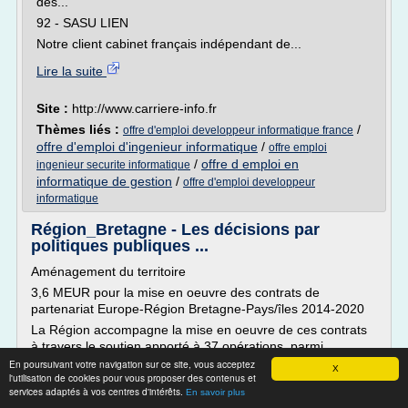
des...
92 - SASU LIEN
Notre client cabinet français indépendant de...
Lire la suite
Site :
http://www.carriere-info.fr
Thèmes liés :
/
offre d'emploi developpeur informatique france
offre d'emploi d'ingenieur informatique
/
offre emploi
/
offre d emploi en
ingenieur securite informatique
informatique de gestion
/
offre d'emploi developpeur
informatique
Région_Bretagne - Les décisions par
politiques publiques ...
Aménagement du territoire
3,6 MEUR pour la mise en oeuvre des contrats de
partenariat Europe-Région Bretagne-Pays/îles 2014-2020
La Région accompagne la mise en oeuvre de ces contrats
à travers le soutien apporté à 37 opérations, parmi
lesquelles on peut citer : 643 000 EUR pour le Pays de
En poursuivant votre navigation sur ce site, vous acceptez
X
l'utilisation de cookies pour vous proposer des contenus et
Ploërmel Coeur de Bretagne avec 500 000 EUR pour la
services adaptés à vos centres d'intérêts.
En savoir plus
piscine communautaire de Malestroit, 109 000...