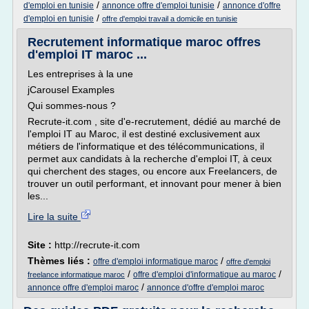
/
/
d'emploi en tunisie
annonce offre d'emploi tunisie
annonce d'offre
/
d'emploi en tunisie
offre d'emploi travail a domicile en tunisie
Recrutement informatique maroc offres
d'emploi IT maroc ...
Les entreprises à la une
jCarousel Examples
Qui sommes-nous ?
Recrute-it.com , site d'e-recrutement, dédié au marché de
l'emploi IT au Maroc, il est destiné exclusivement aux
métiers de l'informatique et des télécommunications, il
permet aux candidats à la recherche d'emploi IT, à ceux
qui cherchent des stages, ou encore aux Freelancers, de
trouver un outil performant, et innovant pour mener à bien
les...
Lire la suite
Site :
http://recrute-it.com
Thèmes liés :
/
offre d'emploi informatique maroc
offre d'emploi
/
/
offre d'emploi d'informatique au maroc
freelance informatique maroc
/
annonce offre d'emploi maroc
annonce d'offre d'emploi maroc