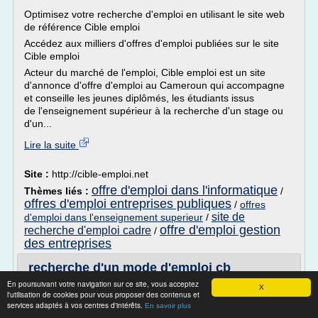
Optimisez votre recherche d'emploi en utilisant le site web
de référence Cible emploi
Accédez aux milliers d'offres d'emploi publiées sur le site
Cible emploi
Acteur du marché de l'emploi, Cible emploi est un site
d'annonce d'offre d'emploi au Cameroun qui accompagne
et conseille les jeunes diplômés, les étudiants issus
de l'enseignement supérieur à la recherche d'un stage ou
d'un...
Lire la suite
Site :
http://cible-emploi.net
offre d'emploi dans l'informatique
Thèmes liés :
/
offres d'emploi entreprises publiques
/
offres
site de
d'emploi dans l'enseignement superieur
/
offre d'emploi gestion
recherche d'emploi cadre
/
des entreprises
recherche d'un mode d'emploi cb
president james - forum4x4.org
En poursuivant votre navigation sur ce site, vous acceptez
X
l'utilisation de cookies pour vous proposer des contenus et
recherche d'un mode d'emploi cb president james
services adaptés à vos centres d'intérêts.
En savoir plus
salut