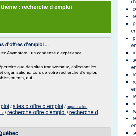
d'
e thème : recherche d emploi
c
r
p
em
p
 d'offres d'emploi ...
em
r
vec Asymptote : un condensé d'expérience.
s
pertoire que des sites transversaux, collectant les
em
 et organisations. Lors de votre recherche d'emploi,
r
ablissements, qui...
r
en
r
r
ploi
sites d offre d emploi
/
/
organisation
r
recherche offre d'emploi
recherche d
/
/
loi
r
e
-Québec
s