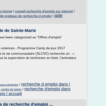
/
conseil recherche d'emploi sur internet
/
r internet
aide
ide pratique de recherche d emploi
/
lle de Sainte-Marie
t have been categorized as "Offres d'emploi"
 en sciences - Programme Camp de jour 2017
t de la vie communautaire (SLCVC) recherche un : «
la supervision du technicien en loisir, l'animateur
recherche d emploi dans l
/
beauce etchemins
recherche d'emploi dans
/
centre de loisirs
ns l accueil
s de recherche d'emploi ...