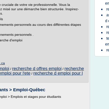
em
cruciale de votre vie professionnelle. Vous la
z misé sur une démarche bien structurée. Inspirez-
r
s.
a
ls
d 
ignements personnels au cours des différentes étapes
r
r
gnements personnels .
t
herche d'emploi
em
r
.ca
mploi
recherche d offres emploi
recherche
/
/
mploi pour l'ete
recherche d emploi pour l
/
iants > Emploi-Québec
mploi > Emplois et stages pour étudiants