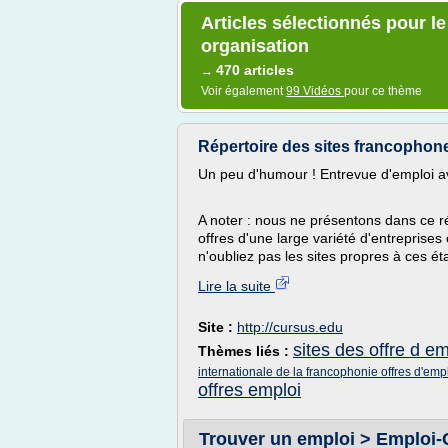
Articles sélectionnés pour l
organisation
470 articles
→
Voir également
99 Vidéos
pour ce thème
Répertoire des sites francophones
Un peu d'humour ! Entrevue d'emploi a
A noter : nous ne présentons dans ce ré
offres d'une large variété d'entreprises
n'oubliez pas les sites propres à ces ét
Lire la suite
Site :
http://cursus.edu
sites des offre d em
Thèmes liés :
internationale de la francophonie offres d'emp
offres emploi
Trouver un emploi > Emploi