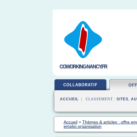
COWORKING-NANCY.FR
COLLABORATIF
OF
ACCUEIL
| CLASSEMENT :
SITES
,
AU
Accueil
>
Thèmes & articles : offre em
emploi organisation